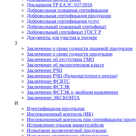
Декларация ТР ЕАЭС 037/2016
Добровольная пожарная сертификация
Добровольная сертификация продукции
Добровольная сертификация услуг
Добровольный пожарный сертификат
Добровольный сертификат ГОСТ Р
Документы для участия в тендере
З
Заключение о сроке годности пищевой продукции
Заключение о сроке годности продукции
Заключение об отсутствии ГМО
Заключение об экологическом классе
Заключение РЧЦ
Заключение РЧЦ (Радиочастотного центра)
Заключение ФСВТС
Заключение ФСТЭК
Заключение ФСТЭК о двойном назначении
Заключение ЭКСКОНТА
И
Идентификация продукции
Инспекционный контроль (ИК)
Инспекционный контроль при сертификации прод
Исправление отказов маркетплейсов
Испытание косметической продукции
Испытание спортивного оборудования