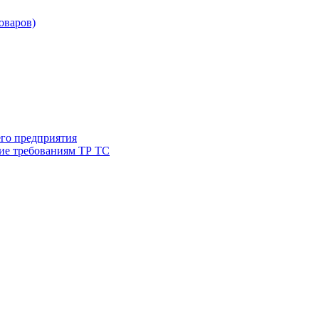
товаров)
его предприятия
ие требованиям ТР ТС