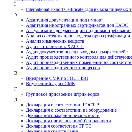
I
International Export Certificate (для вывоза пищевых 
А
Адаптация документации под импорт
Адаптация иностранных сертификатов под ЕАЭС
Актуализация документации под новые требования
Анализ состояния производства при сертификации
Анализ химических веществ
Аудит готовности к ХАССП
Аудит документов перед выходом на маркетплейс
Аудит производственного контроля для действующ
Аудит производственных помещений на соответств
Аудит производственных процессов
В
Внедрение СМК по ГОСТ ISO
Внутренний аудит СМК
Г
Групповое присвоение штрих-кодов
Д
Декларация о соответствии ГОСТ Р
Декларация о соответствии на оборудование
Декларация пожарной безопасности
Декларация промышленной безопасности
Декларация соответствия ТР ТС
Декларация средств связи