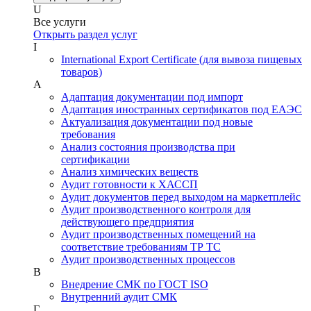
U
Все услуги
Открыть раздел услуг
I
International Export Certificate (для вывоза пищевых
товаров)
А
Адаптация документации под импорт
Адаптация иностранных сертификатов под ЕАЭС
Актуализация документации под новые
требования
Анализ состояния производства при
сертификации
Анализ химических веществ
Аудит готовности к ХАССП
Аудит документов перед выходом на маркетплейс
Аудит производственного контроля для
действующего предприятия
Аудит производственных помещений на
соответствие требованиям ТР ТС
Аудит производственных процессов
В
Внедрение СМК по ГОСТ ISO
Внутренний аудит СМК
Г