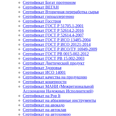
Сертификат Богат протеином
Сертификат ВЕГАН
Сертификат Вторичная переработка сырья
Сертификат гипоаллергенно
Сертификат Госстроя
Сертификат ГОСТ Р 51705.1-2001
Сертификат ГОСТ Р 52614.2-2016
Сертификат ГОСТ Р 52614.4-2007
Сертификат ГОСТ Р ИСО 13485-2004
Сертификат ГОСТ Р ИСО 20121-2014
Сертификат ГОСТ Р ИСО/ТУ 16949-2009
Сертификат ГОСТ РВ 0015-002-2012
Сертификат ГОСТ РВ 15.002-2003
Сертификат Диетический продукт
Сертификат Здоровья
Сертификат ИСО 14001
Сертификат качества на продукцию
Сертификат кошерности
Сертификат МАНИ (Межрегиональной
Ассоциации Надежных Исполнителей)
Сертификат на Pop It
Сертификат на абразивные инструменты
Сертификат на авокадо
Сертификат на автоклав
Сертификат на автохимию