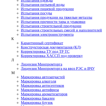
Испытания одежды
Испытания питьевой воды
Испытания пищевой продукции
Испытания посуды
Испытания продукции на тяжелые металлы
Испытания прочности тары и упаковки
Испытания строительной продукции
Испытания строительных смесей и наполнителей
Испытания электроинструмента
К
Карантинный сертификат
Конструкторская документация (КД)
Корректировка ТУ под ТР ТС
Корректировка ХАССП под проверку
Л
Лицензия Минпромторга
Лицензия Минпромторга на ввоз РЭС и ВЧУ
М
Маркировка автозапчастей
Маркировка алкоголя
Маркировка антисептиков
Маркировка антифриза
Маркировка ароматизаторов
Маркировка бакалеи
Маркировка блузок