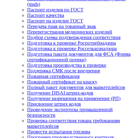
(msds)
Паспорт изделия по ГОСТ
Паспорт качества
Паспорт на изделие ГОСТ
Передача прав на товарный знак
Перерегистрация медицинских изделий
Подбор схемы подтверждения соответствия
Подготовка к проверке Роспотребнадзора
Подготовка к проверке Россельхознадзора
Подготовка пакета документов для ФСА (Форма
сертификационной оценки)
Подготовка производства к проверке
Поддержка СМК после внедрения
Пожарная сертификация
Пожарный сертификат на краску
Полный пакет документов для маркетплейсов
Получение DISAI штрих-кодов
Получение разрешения на применение (РП)
Присвоение штрих кодов
Проведение экспертизы промышленной
безопасности
Проверка соответствия товара требованиям
маркетплейсов
Провести испытания топлива
Программа производственного контроля