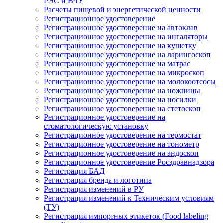
РЭС и ВЧУ
Расчеты пищевой и энергетической ценности
Регистрационное удостоверение
Регистрационное удостоверение на автоклав
Регистрационное удостоверение на ингаляторы
Регистрационное удостоверение на кушетку
Регистрационное удостоверение на ларингоскоп
Регистрационное удостоверение на матрас
Регистрационное удостоверение на микроскоп
Регистрационное удостоверение на молокоотсосы
Регистрационное удостоверение на ножницы
Регистрационное удостоверение на носилки
Регистрационное удостоверение на стетоскоп
Регистрационное удостоверение на
стоматологическую установку
Регистрационное удостоверение на термостат
Регистрационное удостоверение на тонометр
Регистрационное удостоверение на эндоскоп
Регистрационное удостоверение Росздравнадзора
Регистрация БАД
Регистрация бренда и логотипа
Регистрация изменений в РУ
Регистрация изменений к Техническим условиям
(ТУ)
Регистрация импортных этикеток (Food labeling