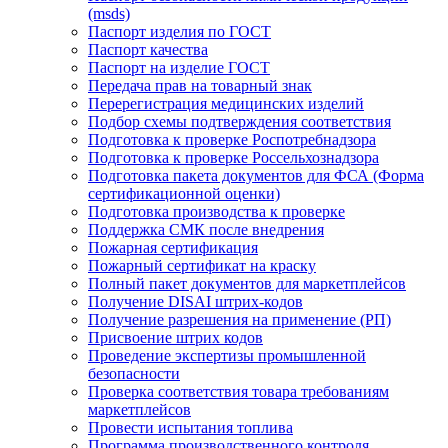
(msds)
Паспорт изделия по ГОСТ
Паспорт качества
Паспорт на изделие ГОСТ
Передача прав на товарный знак
Перерегистрация медицинских изделий
Подбор схемы подтверждения соответствия
Подготовка к проверке Роспотребнадзора
Подготовка к проверке Россельхознадзора
Подготовка пакета документов для ФСА (Форма
сертификационной оценки)
Подготовка производства к проверке
Поддержка СМК после внедрения
Пожарная сертификация
Пожарный сертификат на краску
Полный пакет документов для маркетплейсов
Получение DISAI штрих-кодов
Получение разрешения на применение (РП)
Присвоение штрих кодов
Проведение экспертизы промышленной
безопасности
Проверка соответствия товара требованиям
маркетплейсов
Провести испытания топлива
Программа производственного контроля