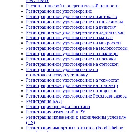
РЭС и ВЧУ
Расчеты пищевой и энергетической ценности
Регистрационное удостоверение
Регистрационное удостоверение на автоклав
Регистрационное удостоверение на ингаляторы
Регистрационное удостоверение на кушетку
Регистрационное удостоверение на ларингоскоп
Регистрационное удостоверение на матрас
Регистрационное удостоверение на микроскоп
Регистрационное удостоверение на молокоотсосы
Регистрационное удостоверение на ножницы
Регистрационное удостоверение на носилки
Регистрационное удостоверение на стетоскоп
Регистрационное удостоверение на
стоматологическую установку
Регистрационное удостоверение на термостат
Регистрационное удостоверение на тонометр
Регистрационное удостоверение на эндоскоп
Регистрационное удостоверение Росздравнадзора
Регистрация БАД
Регистрация бренда и логотипа
Регистрация изменений в РУ
Регистрация изменений к Техническим условиям
(ТУ)
Регистрация импортных этикеток (Food labeling