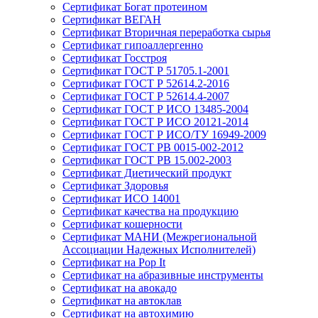
Сертификат Богат протеином
Сертификат ВЕГАН
Сертификат Вторичная переработка сырья
Сертификат гипоаллергенно
Сертификат Госстроя
Сертификат ГОСТ Р 51705.1-2001
Сертификат ГОСТ Р 52614.2-2016
Сертификат ГОСТ Р 52614.4-2007
Сертификат ГОСТ Р ИСО 13485-2004
Сертификат ГОСТ Р ИСО 20121-2014
Сертификат ГОСТ Р ИСО/ТУ 16949-2009
Сертификат ГОСТ РВ 0015-002-2012
Сертификат ГОСТ РВ 15.002-2003
Сертификат Диетический продукт
Сертификат Здоровья
Сертификат ИСО 14001
Сертификат качества на продукцию
Сертификат кошерности
Сертификат МАНИ (Межрегиональной
Ассоциации Надежных Исполнителей)
Сертификат на Pop It
Сертификат на абразивные инструменты
Сертификат на авокадо
Сертификат на автоклав
Сертификат на автохимию