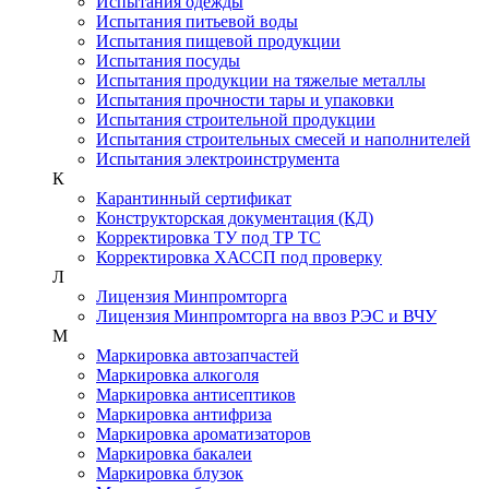
Испытания одежды
Испытания питьевой воды
Испытания пищевой продукции
Испытания посуды
Испытания продукции на тяжелые металлы
Испытания прочности тары и упаковки
Испытания строительной продукции
Испытания строительных смесей и наполнителей
Испытания электроинструмента
К
Карантинный сертификат
Конструкторская документация (КД)
Корректировка ТУ под ТР ТС
Корректировка ХАССП под проверку
Л
Лицензия Минпромторга
Лицензия Минпромторга на ввоз РЭС и ВЧУ
М
Маркировка автозапчастей
Маркировка алкоголя
Маркировка антисептиков
Маркировка антифриза
Маркировка ароматизаторов
Маркировка бакалеи
Маркировка блузок