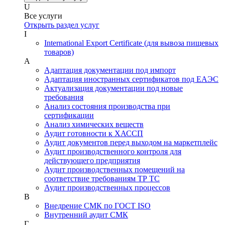
U
Все услуги
Открыть раздел услуг
I
International Export Certificate (для вывоза пищевых
товаров)
А
Адаптация документации под импорт
Адаптация иностранных сертификатов под ЕАЭС
Актуализация документации под новые
требования
Анализ состояния производства при
сертификации
Анализ химических веществ
Аудит готовности к ХАССП
Аудит документов перед выходом на маркетплейс
Аудит производственного контроля для
действующего предприятия
Аудит производственных помещений на
соответствие требованиям ТР ТС
Аудит производственных процессов
В
Внедрение СМК по ГОСТ ISO
Внутренний аудит СМК
Г