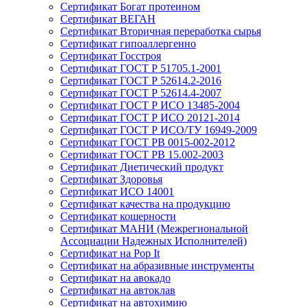
Сертификат Богат протеином
Сертификат ВЕГАН
Сертификат Вторичная переработка сырья
Сертификат гипоаллергенно
Сертификат Госстроя
Сертификат ГОСТ Р 51705.1-2001
Сертификат ГОСТ Р 52614.2-2016
Сертификат ГОСТ Р 52614.4-2007
Сертификат ГОСТ Р ИСО 13485-2004
Сертификат ГОСТ Р ИСО 20121-2014
Сертификат ГОСТ Р ИСО/ТУ 16949-2009
Сертификат ГОСТ РВ 0015-002-2012
Сертификат ГОСТ РВ 15.002-2003
Сертификат Диетический продукт
Сертификат Здоровья
Сертификат ИСО 14001
Сертификат качества на продукцию
Сертификат кошерности
Сертификат МАНИ (Межрегиональной
Ассоциации Надежных Исполнителей)
Сертификат на Pop It
Сертификат на абразивные инструменты
Сертификат на авокадо
Сертификат на автоклав
Сертификат на автохимию