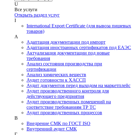
U
Все услуги
Открыть раздел услуг
I
International Export Certificate (для вывоза пищевых
товаров)
А
Адаптация документации под импорт
Адаптация иностранных сертификатов под ЕАЭС
Актуализация документации под новые
требования
Анализ состояния производства при
сертификации
Анализ химических веществ
Аудит готовности к ХАССП
Аудит документов перед выходом на маркетплейс
Аудит производственного контроля для
действующего предприятия
Аудит производственных помещений на
соответствие требованиям ТР ТС
Аудит производственных процессов
В
Внедрение СМК по ГОСТ ISO
Внутренний аудит СМК
Г