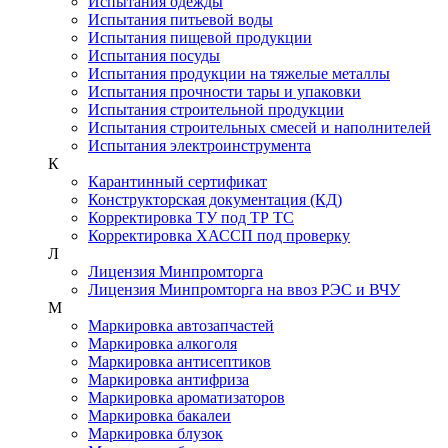
Испытания одежды
Испытания питьевой воды
Испытания пищевой продукции
Испытания посуды
Испытания продукции на тяжелые металлы
Испытания прочности тары и упаковки
Испытания строительной продукции
Испытания строительных смесей и наполнителей
Испытания электроинструмента
К
Карантинный сертификат
Конструкторская документация (КД)
Корректировка ТУ под ТР ТС
Корректировка ХАССП под проверку
Л
Лицензия Минпромторга
Лицензия Минпромторга на ввоз РЭС и ВЧУ
М
Маркировка автозапчастей
Маркировка алкоголя
Маркировка антисептиков
Маркировка антифриза
Маркировка ароматизаторов
Маркировка бакалеи
Маркировка блузок