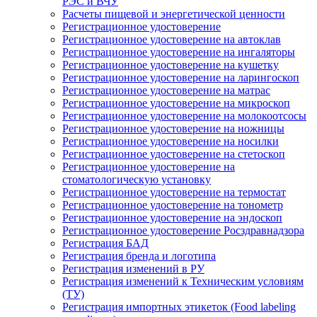
РЭС и ВЧУ
Расчеты пищевой и энергетической ценности
Регистрационное удостоверение
Регистрационное удостоверение на автоклав
Регистрационное удостоверение на ингаляторы
Регистрационное удостоверение на кушетку
Регистрационное удостоверение на ларингоскоп
Регистрационное удостоверение на матрас
Регистрационное удостоверение на микроскоп
Регистрационное удостоверение на молокоотсосы
Регистрационное удостоверение на ножницы
Регистрационное удостоверение на носилки
Регистрационное удостоверение на стетоскоп
Регистрационное удостоверение на
стоматологическую установку
Регистрационное удостоверение на термостат
Регистрационное удостоверение на тонометр
Регистрационное удостоверение на эндоскоп
Регистрационное удостоверение Росздравнадзора
Регистрация БАД
Регистрация бренда и логотипа
Регистрация изменений в РУ
Регистрация изменений к Техническим условиям
(ТУ)
Регистрация импортных этикеток (Food labeling