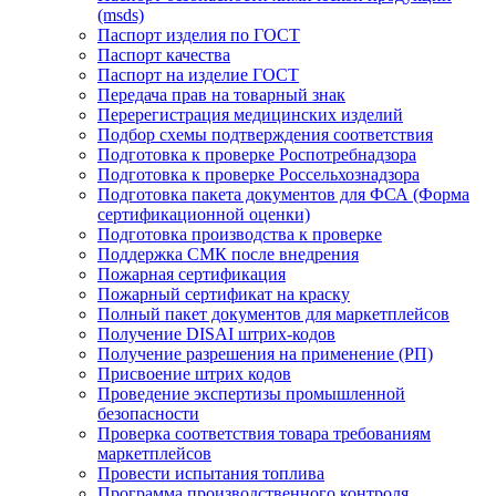
(msds)
Паспорт изделия по ГОСТ
Паспорт качества
Паспорт на изделие ГОСТ
Передача прав на товарный знак
Перерегистрация медицинских изделий
Подбор схемы подтверждения соответствия
Подготовка к проверке Роспотребнадзора
Подготовка к проверке Россельхознадзора
Подготовка пакета документов для ФСА (Форма
сертификационной оценки)
Подготовка производства к проверке
Поддержка СМК после внедрения
Пожарная сертификация
Пожарный сертификат на краску
Полный пакет документов для маркетплейсов
Получение DISAI штрих-кодов
Получение разрешения на применение (РП)
Присвоение штрих кодов
Проведение экспертизы промышленной
безопасности
Проверка соответствия товара требованиям
маркетплейсов
Провести испытания топлива
Программа производственного контроля