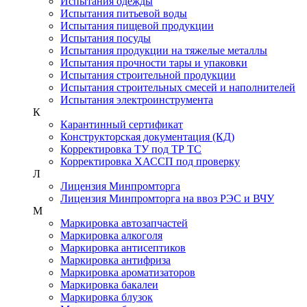
Испытания одежды
Испытания питьевой воды
Испытания пищевой продукции
Испытания посуды
Испытания продукции на тяжелые металлы
Испытания прочности тары и упаковки
Испытания строительной продукции
Испытания строительных смесей и наполнителей
Испытания электроинструмента
К
Карантинный сертификат
Конструкторская документация (КД)
Корректировка ТУ под ТР ТС
Корректировка ХАССП под проверку
Л
Лицензия Минпромторга
Лицензия Минпромторга на ввоз РЭС и ВЧУ
М
Маркировка автозапчастей
Маркировка алкоголя
Маркировка антисептиков
Маркировка антифриза
Маркировка ароматизаторов
Маркировка бакалеи
Маркировка блузок