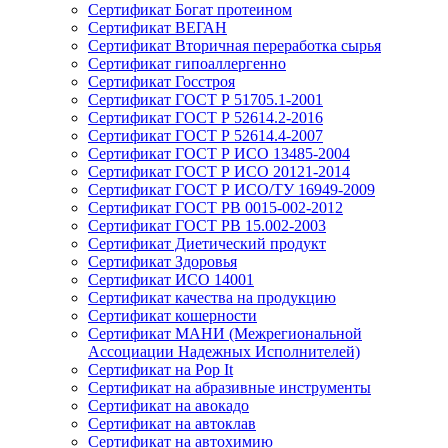
Сертификат Богат протеином
Сертификат ВЕГАН
Сертификат Вторичная переработка сырья
Сертификат гипоаллергенно
Сертификат Госстроя
Сертификат ГОСТ Р 51705.1-2001
Сертификат ГОСТ Р 52614.2-2016
Сертификат ГОСТ Р 52614.4-2007
Сертификат ГОСТ Р ИСО 13485-2004
Сертификат ГОСТ Р ИСО 20121-2014
Сертификат ГОСТ Р ИСО/ТУ 16949-2009
Сертификат ГОСТ РВ 0015-002-2012
Сертификат ГОСТ РВ 15.002-2003
Сертификат Диетический продукт
Сертификат Здоровья
Сертификат ИСО 14001
Сертификат качества на продукцию
Сертификат кошерности
Сертификат МАНИ (Межрегиональной
Ассоциации Надежных Исполнителей)
Сертификат на Pop It
Сертификат на абразивные инструменты
Сертификат на авокадо
Сертификат на автоклав
Сертификат на автохимию