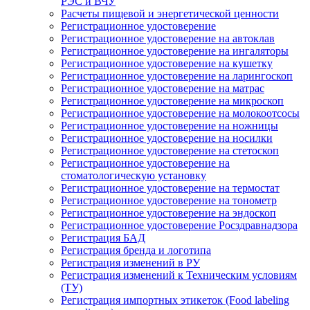
РЭС и ВЧУ
Расчеты пищевой и энергетической ценности
Регистрационное удостоверение
Регистрационное удостоверение на автоклав
Регистрационное удостоверение на ингаляторы
Регистрационное удостоверение на кушетку
Регистрационное удостоверение на ларингоскоп
Регистрационное удостоверение на матрас
Регистрационное удостоверение на микроскоп
Регистрационное удостоверение на молокоотсосы
Регистрационное удостоверение на ножницы
Регистрационное удостоверение на носилки
Регистрационное удостоверение на стетоскоп
Регистрационное удостоверение на
стоматологическую установку
Регистрационное удостоверение на термостат
Регистрационное удостоверение на тонометр
Регистрационное удостоверение на эндоскоп
Регистрационное удостоверение Росздравнадзора
Регистрация БАД
Регистрация бренда и логотипа
Регистрация изменений в РУ
Регистрация изменений к Техническим условиям
(ТУ)
Регистрация импортных этикеток (Food labeling