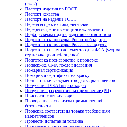
(msds)
Паспорт изделия по ГОСТ
Паспорт качества
Паспорт на изделие ГОСТ
Передача прав на товарный знак
Перерегистрация медицинских изделий
Подбор схемы подтверждения соответствия
Подготовка к проверке Роспотребнадзора
Подготовка к проверке Россельхознадзора
Подготовка пакета документов для ФСА (Форма
сертификационной оценки)
Подготовка производства к проверке
Поддержка СМК после внедрения
Пожарная сертификация
Пожарный сертификат на краску
Полный пакет документов для маркетплейсов
Получение DISAI штрих-кодов
Получение разрешения на применение (РП)
Присвоение штрих кодов
Проведение экспертизы промышленной
безопасности
Проверка соответствия товара требованиям
маркетплейсов
Провести испытания топлива
Программа производственного контроля