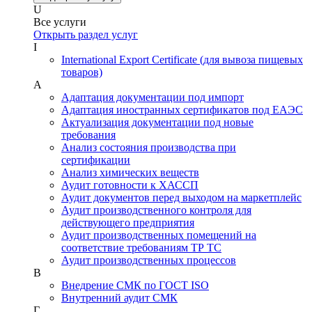
U
Все услуги
Открыть раздел услуг
I
International Export Certificate (для вывоза пищевых
товаров)
А
Адаптация документации под импорт
Адаптация иностранных сертификатов под ЕАЭС
Актуализация документации под новые
требования
Анализ состояния производства при
сертификации
Анализ химических веществ
Аудит готовности к ХАССП
Аудит документов перед выходом на маркетплейс
Аудит производственного контроля для
действующего предприятия
Аудит производственных помещений на
соответствие требованиям ТР ТС
Аудит производственных процессов
В
Внедрение СМК по ГОСТ ISO
Внутренний аудит СМК
Г