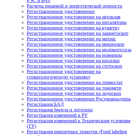
РЭС и ВЧУ
Расчеты пищевой и энергетической ценности
Регистрационное удостоверение
Регистрационное удостоверение на автоклав
Регистрационное удостоверение на ингаляторы
Регистрационное удостоверение на кушетку
Регистрационное удостоверение на ларингоскоп
Регистрационное удостоверение на матрас
Регистрационное удостоверение на микроскоп
Регистрационное удостоверение на молокоотсосы
Регистрационное удостоверение на ножницы
Регистрационное удостоверение на носилки
Регистрационное удостоверение на стетоскоп
Регистрационное удостоверение на
стоматологическую установку
Регистрационное удостоверение на термостат
Регистрационное удостоверение на тонометр
Регистрационное удостоверение на эндоскоп
Регистрационное удостоверение Росздравнадзора
Регистрация БАД
Регистрация бренда и логотипа
Регистрация изменений в РУ
Регистрация изменений к Техническим условиям
(ТУ)
Регистрация импортных этикеток (Food labeling