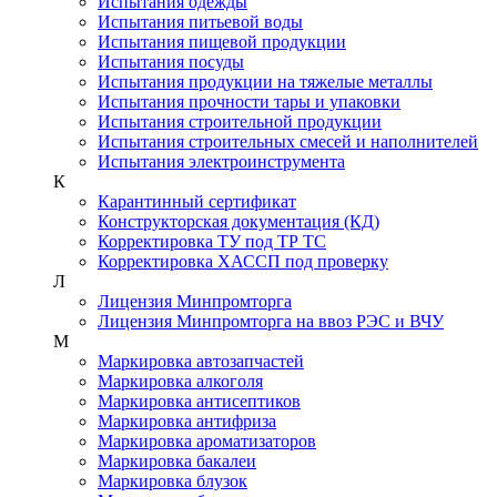
Испытания одежды
Испытания питьевой воды
Испытания пищевой продукции
Испытания посуды
Испытания продукции на тяжелые металлы
Испытания прочности тары и упаковки
Испытания строительной продукции
Испытания строительных смесей и наполнителей
Испытания электроинструмента
К
Карантинный сертификат
Конструкторская документация (КД)
Корректировка ТУ под ТР ТС
Корректировка ХАССП под проверку
Л
Лицензия Минпромторга
Лицензия Минпромторга на ввоз РЭС и ВЧУ
М
Маркировка автозапчастей
Маркировка алкоголя
Маркировка антисептиков
Маркировка антифриза
Маркировка ароматизаторов
Маркировка бакалеи
Маркировка блузок