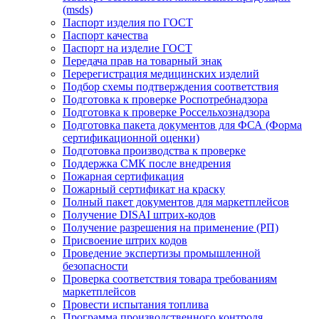
(msds)
Паспорт изделия по ГОСТ
Паспорт качества
Паспорт на изделие ГОСТ
Передача прав на товарный знак
Перерегистрация медицинских изделий
Подбор схемы подтверждения соответствия
Подготовка к проверке Роспотребнадзора
Подготовка к проверке Россельхознадзора
Подготовка пакета документов для ФСА (Форма
сертификационной оценки)
Подготовка производства к проверке
Поддержка СМК после внедрения
Пожарная сертификация
Пожарный сертификат на краску
Полный пакет документов для маркетплейсов
Получение DISAI штрих-кодов
Получение разрешения на применение (РП)
Присвоение штрих кодов
Проведение экспертизы промышленной
безопасности
Проверка соответствия товара требованиям
маркетплейсов
Провести испытания топлива
Программа производственного контроля