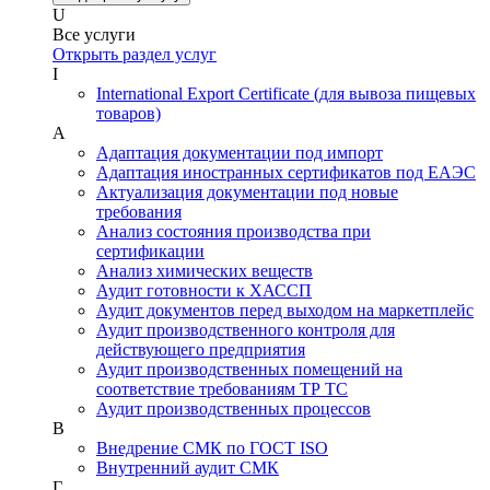
U
Все услуги
Открыть раздел услуг
I
International Export Certificate (для вывоза пищевых
товаров)
А
Адаптация документации под импорт
Адаптация иностранных сертификатов под ЕАЭС
Актуализация документации под новые
требования
Анализ состояния производства при
сертификации
Анализ химических веществ
Аудит готовности к ХАССП
Аудит документов перед выходом на маркетплейс
Аудит производственного контроля для
действующего предприятия
Аудит производственных помещений на
соответствие требованиям ТР ТС
Аудит производственных процессов
В
Внедрение СМК по ГОСТ ISO
Внутренний аудит СМК
Г