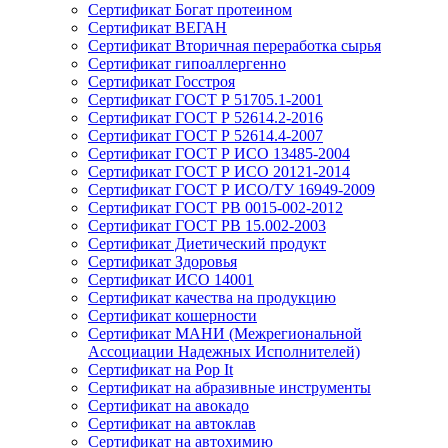
Сертификат Богат протеином
Сертификат ВЕГАН
Сертификат Вторичная переработка сырья
Сертификат гипоаллергенно
Сертификат Госстроя
Сертификат ГОСТ Р 51705.1-2001
Сертификат ГОСТ Р 52614.2-2016
Сертификат ГОСТ Р 52614.4-2007
Сертификат ГОСТ Р ИСО 13485-2004
Сертификат ГОСТ Р ИСО 20121-2014
Сертификат ГОСТ Р ИСО/ТУ 16949-2009
Сертификат ГОСТ РВ 0015-002-2012
Сертификат ГОСТ РВ 15.002-2003
Сертификат Диетический продукт
Сертификат Здоровья
Сертификат ИСО 14001
Сертификат качества на продукцию
Сертификат кошерности
Сертификат МАНИ (Межрегиональной
Ассоциации Надежных Исполнителей)
Сертификат на Pop It
Сертификат на абразивные инструменты
Сертификат на авокадо
Сертификат на автоклав
Сертификат на автохимию