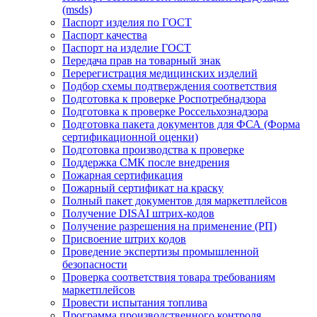
(msds)
Паспорт изделия по ГОСТ
Паспорт качества
Паспорт на изделие ГОСТ
Передача прав на товарный знак
Перерегистрация медицинских изделий
Подбор схемы подтверждения соответствия
Подготовка к проверке Роспотребнадзора
Подготовка к проверке Россельхознадзора
Подготовка пакета документов для ФСА (Форма
сертификационной оценки)
Подготовка производства к проверке
Поддержка СМК после внедрения
Пожарная сертификация
Пожарный сертификат на краску
Полный пакет документов для маркетплейсов
Получение DISAI штрих-кодов
Получение разрешения на применение (РП)
Присвоение штрих кодов
Проведение экспертизы промышленной
безопасности
Проверка соответствия товара требованиям
маркетплейсов
Провести испытания топлива
Программа производственного контроля