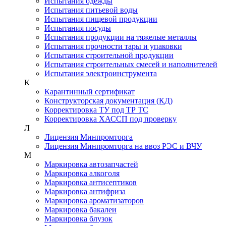
Испытания одежды
Испытания питьевой воды
Испытания пищевой продукции
Испытания посуды
Испытания продукции на тяжелые металлы
Испытания прочности тары и упаковки
Испытания строительной продукции
Испытания строительных смесей и наполнителей
Испытания электроинструмента
К
Карантинный сертификат
Конструкторская документация (КД)
Корректировка ТУ под ТР ТС
Корректировка ХАССП под проверку
Л
Лицензия Минпромторга
Лицензия Минпромторга на ввоз РЭС и ВЧУ
М
Маркировка автозапчастей
Маркировка алкоголя
Маркировка антисептиков
Маркировка антифриза
Маркировка ароматизаторов
Маркировка бакалеи
Маркировка блузок