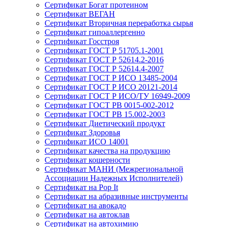
Сертификат Богат протеином
Сертификат ВЕГАН
Сертификат Вторичная переработка сырья
Сертификат гипоаллергенно
Сертификат Госстроя
Сертификат ГОСТ Р 51705.1-2001
Сертификат ГОСТ Р 52614.2-2016
Сертификат ГОСТ Р 52614.4-2007
Сертификат ГОСТ Р ИСО 13485-2004
Сертификат ГОСТ Р ИСО 20121-2014
Сертификат ГОСТ Р ИСО/ТУ 16949-2009
Сертификат ГОСТ РВ 0015-002-2012
Сертификат ГОСТ РВ 15.002-2003
Сертификат Диетический продукт
Сертификат Здоровья
Сертификат ИСО 14001
Сертификат качества на продукцию
Сертификат кошерности
Сертификат МАНИ (Межрегиональной
Ассоциации Надежных Исполнителей)
Сертификат на Pop It
Сертификат на абразивные инструменты
Сертификат на авокадо
Сертификат на автоклав
Сертификат на автохимию