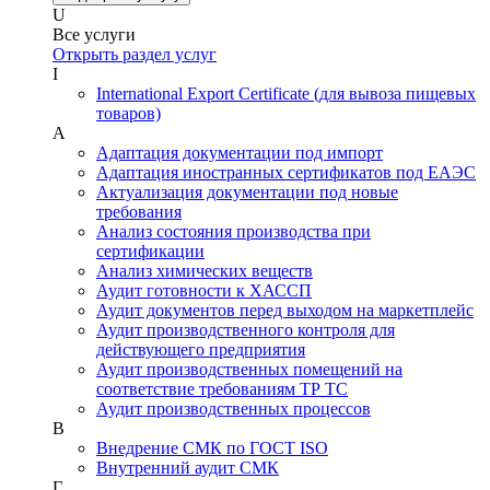
U
Все услуги
Открыть раздел услуг
I
International Export Certificate (для вывоза пищевых
товаров)
А
Адаптация документации под импорт
Адаптация иностранных сертификатов под ЕАЭС
Актуализация документации под новые
требования
Анализ состояния производства при
сертификации
Анализ химических веществ
Аудит готовности к ХАССП
Аудит документов перед выходом на маркетплейс
Аудит производственного контроля для
действующего предприятия
Аудит производственных помещений на
соответствие требованиям ТР ТС
Аудит производственных процессов
В
Внедрение СМК по ГОСТ ISO
Внутренний аудит СМК
Г