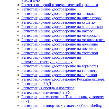
РЭС и ВЧУ
Расчеты пищевой и энергетической ценности
Регистрационное удостоверение
Регистрационное удостоверение на автоклав
Регистрационное удостоверение на ингаляторы
Регистрационное удостоверение на кушетку
Регистрационное удостоверение на ларингоскоп
Регистрационное удостоверение на матрас
Регистрационное удостоверение на микроскоп
Регистрационное удостоверение на молокоотсосы
Регистрационное удостоверение на ножницы
Регистрационное удостоверение на носилки
Регистрационное удостоверение на стетоскоп
Регистрационное удостоверение на
стоматологическую установку
Регистрационное удостоверение на термостат
Регистрационное удостоверение на тонометр
Регистрационное удостоверение на эндоскоп
Регистрационное удостоверение Росздравнадзора
Регистрация БАД
Регистрация бренда и логотипа
Регистрация изменений в РУ
Регистрация изменений к Техническим условиям
(ТУ)
Регистрация импортных этикеток (Food labeling