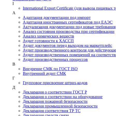
I
International Export Certificate (для вывоза пищевых 
А
Адаптация документации под импорт
Адаптация иностранных сертификатов под ЕАЭС
Актуализация документации под новые требования
Анализ состояния производства при сертификации
Анализ химических веществ
Аудит готовности к ХАССП
Аудит документов перед выходом на маркетплейс
Аудит производственного контроля для действующ
Аудит производственных помещений на соответств
Аудит производственных процессов
В
Внедрение СМК по ГОСТ ISO
Внутренний аудит СМК
Г
Групповое присвоение штрих-кодов
Д
Декларация о соответствии ГОСТ Р
Декларация о соответствии на оборудование
Декларация пожарной безопасности
Декларация промышленной безопасности
Декларация соответствия ТР ТС
Декларация средств связи