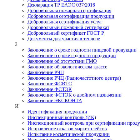
Декларация ТР ЕАЭС 037/2016
Добровольная пожарная сертификация
Добровольная сертификация продукции
Добровольная сертификация услуг
Добровольный пожарный сертификат
Добровольный сертификат ГОСТ Р
Документы для участия в тендере
З
Заключение о сроке годности пищевой продукции
Заключение о сроке годности продукции
Заключение об отсутствии ГМО
Заключение об экологическом классе
Заключение РЧЦ
Заключение РЧЦ (Радиочастотного центра)
Заключение ФСВТС
Заключение ФСТЭК
Заключение ФСТЭК о двойном назначении
Заключение ЭКСКОНТА
И
Идентификация продукции
Инспекционный контроль (ИК)
Инспекционный контроль при сертификации прод
Исправление отказов маркетплейсов
Испытание косметической продукции
Испытание спортивного оборудования