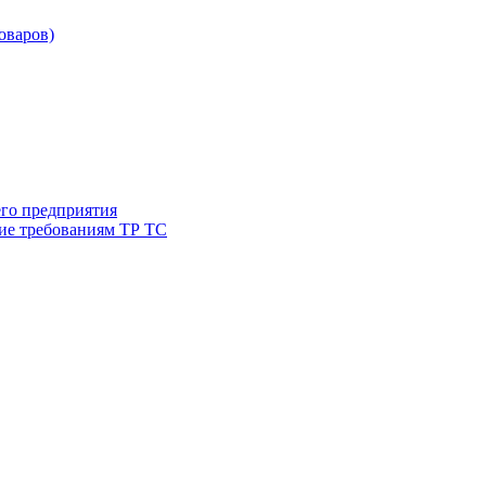
товаров)
его предприятия
ие требованиям ТР ТС