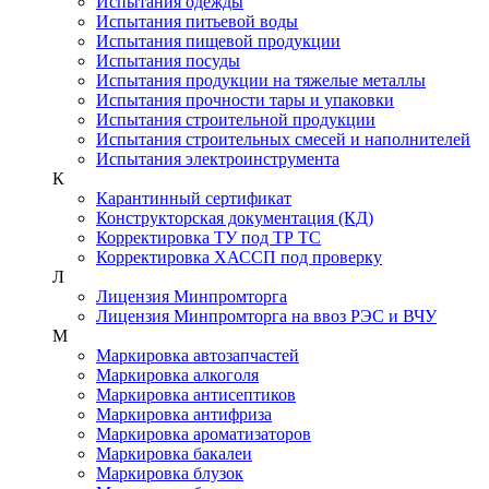
Испытания одежды
Испытания питьевой воды
Испытания пищевой продукции
Испытания посуды
Испытания продукции на тяжелые металлы
Испытания прочности тары и упаковки
Испытания строительной продукции
Испытания строительных смесей и наполнителей
Испытания электроинструмента
К
Карантинный сертификат
Конструкторская документация (КД)
Корректировка ТУ под ТР ТС
Корректировка ХАССП под проверку
Л
Лицензия Минпромторга
Лицензия Минпромторга на ввоз РЭС и ВЧУ
М
Маркировка автозапчастей
Маркировка алкоголя
Маркировка антисептиков
Маркировка антифриза
Маркировка ароматизаторов
Маркировка бакалеи
Маркировка блузок