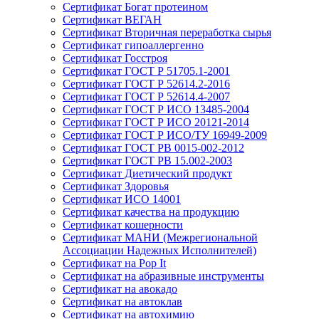
Сертификат Богат протеином
Сертификат ВЕГАН
Сертификат Вторичная переработка сырья
Сертификат гипоаллергенно
Сертификат Госстроя
Сертификат ГОСТ Р 51705.1-2001
Сертификат ГОСТ Р 52614.2-2016
Сертификат ГОСТ Р 52614.4-2007
Сертификат ГОСТ Р ИСО 13485-2004
Сертификат ГОСТ Р ИСО 20121-2014
Сертификат ГОСТ Р ИСО/ТУ 16949-2009
Сертификат ГОСТ РВ 0015-002-2012
Сертификат ГОСТ РВ 15.002-2003
Сертификат Диетический продукт
Сертификат Здоровья
Сертификат ИСО 14001
Сертификат качества на продукцию
Сертификат кошерности
Сертификат МАНИ (Межрегиональной
Ассоциации Надежных Исполнителей)
Сертификат на Pop It
Сертификат на абразивные инструменты
Сертификат на авокадо
Сертификат на автоклав
Сертификат на автохимию