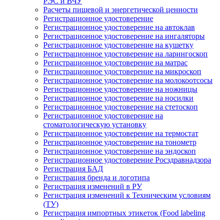
РЭС и ВЧУ
Расчеты пищевой и энергетической ценности
Регистрационное удостоверение
Регистрационное удостоверение на автоклав
Регистрационное удостоверение на ингаляторы
Регистрационное удостоверение на кушетку
Регистрационное удостоверение на ларингоскоп
Регистрационное удостоверение на матрас
Регистрационное удостоверение на микроскоп
Регистрационное удостоверение на молокоотсосы
Регистрационное удостоверение на ножницы
Регистрационное удостоверение на носилки
Регистрационное удостоверение на стетоскоп
Регистрационное удостоверение на
стоматологическую установку
Регистрационное удостоверение на термостат
Регистрационное удостоверение на тонометр
Регистрационное удостоверение на эндоскоп
Регистрационное удостоверение Росздравнадзора
Регистрация БАД
Регистрация бренда и логотипа
Регистрация изменений в РУ
Регистрация изменений к Техническим условиям
(ТУ)
Регистрация импортных этикеток (Food labeling