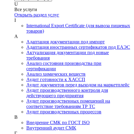
U
Все услуги
Открыть раздел услуг
I
International Export Certificate (для вывоза пищевых
товаров)
А
Адаптация документации под импорт
Адаптация иностранных сертификатов под ЕАЭС
Актуализация документации под новые
требования
Анализ состояния производства при
сертификации
Анализ химических веществ
Аудит готовности к ХАССП
Аудит документов перед выходом на маркетплейс
Аудит производственного контроля для
действующего предприятия
Аудит производственных помещений на
соответствие требованиям ТР ТС
Аудит производственных процессов
В
Внедрение СМК по ГОСТ ISO
Внутренний аудит СМК
Г