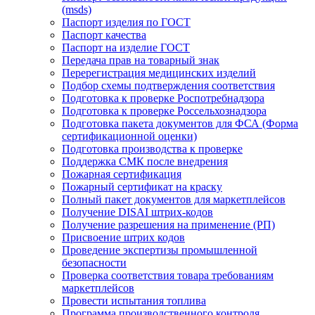
(msds)
Паспорт изделия по ГОСТ
Паспорт качества
Паспорт на изделие ГОСТ
Передача прав на товарный знак
Перерегистрация медицинских изделий
Подбор схемы подтверждения соответствия
Подготовка к проверке Роспотребнадзора
Подготовка к проверке Россельхознадзора
Подготовка пакета документов для ФСА (Форма
сертификационной оценки)
Подготовка производства к проверке
Поддержка СМК после внедрения
Пожарная сертификация
Пожарный сертификат на краску
Полный пакет документов для маркетплейсов
Получение DISAI штрих-кодов
Получение разрешения на применение (РП)
Присвоение штрих кодов
Проведение экспертизы промышленной
безопасности
Проверка соответствия товара требованиям
маркетплейсов
Провести испытания топлива
Программа производственного контроля