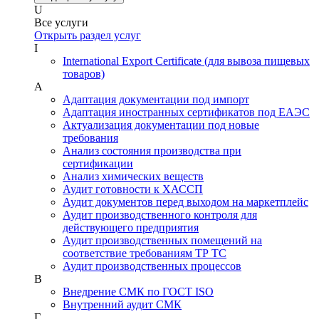
U
Все услуги
Открыть раздел услуг
I
International Export Certificate (для вывоза пищевых
товаров)
А
Адаптация документации под импорт
Адаптация иностранных сертификатов под ЕАЭС
Актуализация документации под новые
требования
Анализ состояния производства при
сертификации
Анализ химических веществ
Аудит готовности к ХАССП
Аудит документов перед выходом на маркетплейс
Аудит производственного контроля для
действующего предприятия
Аудит производственных помещений на
соответствие требованиям ТР ТС
Аудит производственных процессов
В
Внедрение СМК по ГОСТ ISO
Внутренний аудит СМК
Г