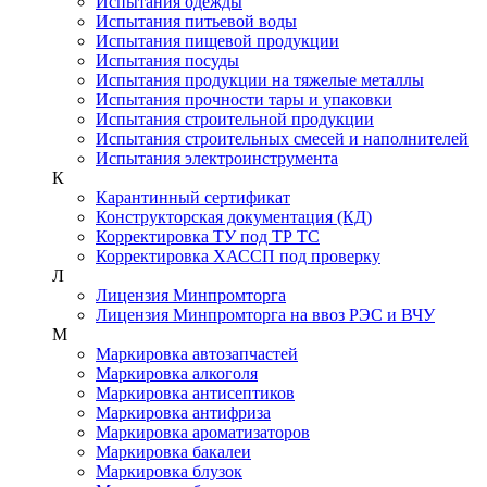
Испытания одежды
Испытания питьевой воды
Испытания пищевой продукции
Испытания посуды
Испытания продукции на тяжелые металлы
Испытания прочности тары и упаковки
Испытания строительной продукции
Испытания строительных смесей и наполнителей
Испытания электроинструмента
К
Карантинный сертификат
Конструкторская документация (КД)
Корректировка ТУ под ТР ТС
Корректировка ХАССП под проверку
Л
Лицензия Минпромторга
Лицензия Минпромторга на ввоз РЭС и ВЧУ
М
Маркировка автозапчастей
Маркировка алкоголя
Маркировка антисептиков
Маркировка антифриза
Маркировка ароматизаторов
Маркировка бакалеи
Маркировка блузок