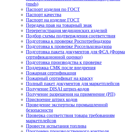
(msds)
Паспорт изделия по ГОСТ
Паспорт качества
Паспорт на изделие ГОСТ
Передача прав на товарный знак
Перерегистрация медицинских изделий
Подбор схемы подтверждения соответствия
Подготовка к проверке Роспотребнадзора
Подготовка к проверке Россельхознадзора
Подготовка пакета документов для ФСА (Форма
сертификационной оценки)
Подготовка производства к проверке
Поддержка СМК после внедрения
Пожарная сертификация
Пожарный сертификат на краску
Полный пакет документов для маркетплейсов
Получение DISAI штрих-кодов
Получение разрешения на применение (РП)
Присвоение штрих кодов
Проведение экспертизы промышленной
безопасности
Проверка соответствия товара требованиям
маркетплейсов
Провести испытания топлива
Программа производственного контроля