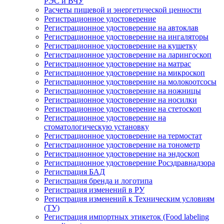
РЭС и ВЧУ
Расчеты пищевой и энергетической ценности
Регистрационное удостоверение
Регистрационное удостоверение на автоклав
Регистрационное удостоверение на ингаляторы
Регистрационное удостоверение на кушетку
Регистрационное удостоверение на ларингоскоп
Регистрационное удостоверение на матрас
Регистрационное удостоверение на микроскоп
Регистрационное удостоверение на молокоотсосы
Регистрационное удостоверение на ножницы
Регистрационное удостоверение на носилки
Регистрационное удостоверение на стетоскоп
Регистрационное удостоверение на
стоматологическую установку
Регистрационное удостоверение на термостат
Регистрационное удостоверение на тонометр
Регистрационное удостоверение на эндоскоп
Регистрационное удостоверение Росздравнадзора
Регистрация БАД
Регистрация бренда и логотипа
Регистрация изменений в РУ
Регистрация изменений к Техническим условиям
(ТУ)
Регистрация импортных этикеток (Food labeling