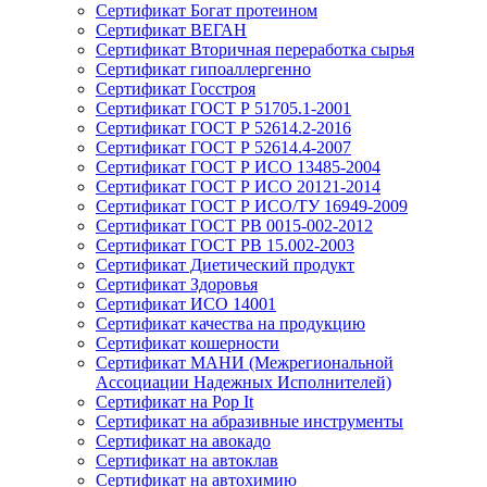
Сертификат Богат протеином
Сертификат ВЕГАН
Сертификат Вторичная переработка сырья
Сертификат гипоаллергенно
Сертификат Госстроя
Сертификат ГОСТ Р 51705.1-2001
Сертификат ГОСТ Р 52614.2-2016
Сертификат ГОСТ Р 52614.4-2007
Сертификат ГОСТ Р ИСО 13485-2004
Сертификат ГОСТ Р ИСО 20121-2014
Сертификат ГОСТ Р ИСО/ТУ 16949-2009
Сертификат ГОСТ РВ 0015-002-2012
Сертификат ГОСТ РВ 15.002-2003
Сертификат Диетический продукт
Сертификат Здоровья
Сертификат ИСО 14001
Сертификат качества на продукцию
Сертификат кошерности
Сертификат МАНИ (Межрегиональной
Ассоциации Надежных Исполнителей)
Сертификат на Pop It
Сертификат на абразивные инструменты
Сертификат на авокадо
Сертификат на автоклав
Сертификат на автохимию