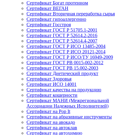
Сертификат Богат протеином
Сертификат ВЕГАН
Сертификат Вторичная переработка сырья
Сертификат гипоаллергенно
Сертификат Госстроя
Сертификат ГОСТ Р 51705.1-2001
Сертификат ГОСТ Р 52614.2-2016
Сертификат ГОСТ Р 52614.4-2007
Сертификат ГОСТ Р ИСО 13485-2004
Сертификат ГОСТ Р ИСО 20121-2014
Сертификат ГОСТ Р ИСО/ТУ 16949-2009
Сертификат ГОСТ РВ 0015-002-2012
Сертификат ГОСТ РВ 15.002-2003
Сертификат Диетический продукт
Сертификат Здоровья
Сертификат ИСО 14001
Сертификат качества на продукцию
Сертификат кошерности
Сертификат МАНИ (Межрегиональной
Ассоциации Надежных Исполнителей)
Сертификат на Pop It
Сертификат на абразивные инструменты
Сертификат на авокадо
Сертификат на автоклав
Сертификат на автохимию