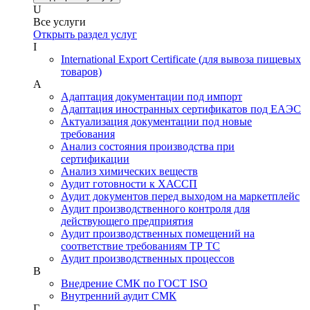
U
Все услуги
Открыть раздел услуг
I
International Export Certificate (для вывоза пищевых
товаров)
А
Адаптация документации под импорт
Адаптация иностранных сертификатов под ЕАЭС
Актуализация документации под новые
требования
Анализ состояния производства при
сертификации
Анализ химических веществ
Аудит готовности к ХАССП
Аудит документов перед выходом на маркетплейс
Аудит производственного контроля для
действующего предприятия
Аудит производственных помещений на
соответствие требованиям ТР ТС
Аудит производственных процессов
В
Внедрение СМК по ГОСТ ISO
Внутренний аудит СМК
Г