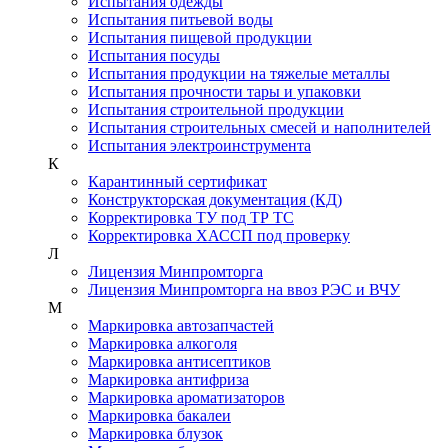
Испытания одежды
Испытания питьевой воды
Испытания пищевой продукции
Испытания посуды
Испытания продукции на тяжелые металлы
Испытания прочности тары и упаковки
Испытания строительной продукции
Испытания строительных смесей и наполнителей
Испытания электроинструмента
К
Карантинный сертификат
Конструкторская документация (КД)
Корректировка ТУ под ТР ТС
Корректировка ХАССП под проверку
Л
Лицензия Минпромторга
Лицензия Минпромторга на ввоз РЭС и ВЧУ
М
Маркировка автозапчастей
Маркировка алкоголя
Маркировка антисептиков
Маркировка антифриза
Маркировка ароматизаторов
Маркировка бакалеи
Маркировка блузок