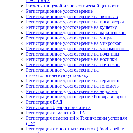
РЭС и ВЧУ
Расчеты пищевой и энергетической ценности
Регистрационное удостоверение
Регистрационное удостоверение на автоклав
Регистрационное удостоверение на ингаляторы
Регистрационное удостоверение на кушетку
Регистрационное удостоверение на ларингоскоп
Регистрационное удостоверение на матрас
Регистрационное удостоверение на микроскоп
Регистрационное удостоверение на молокоотсосы
Регистрационное удостоверение на ножницы
Регистрационное удостоверение на носилки
Регистрационное удостоверение на стетоскоп
Регистрационное удостоверение на
стоматологическую установку
Регистрационное удостоверение на термостат
Регистрационное удостоверение на тонометр
Регистрационное удостоверение на эндоскоп
Регистрационное удостоверение Росздравнадзора
Регистрация БАД
Регистрация бренда и логотипа
Регистрация изменений в РУ
Регистрация изменений к Техническим условиям
(ТУ)
Регистрация импортных этикеток (Food labeling