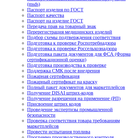
(msds)
Паспорт изделия по ГОСТ
Паспорт качества
Паспорт на изделие ГОСТ
Передача прав на товарный знак
Перерегистрация медицинских изделий
Подбор схемы подтверждения соответствия
Подготовка к проверке Роспотребнадзора
Подготовка к проверке Россельхознадзора
Подготовка пакета документов для ФСА (Форма
сертификационной оценки)
Подготовка производства к проверке
Поддержка СМК после внедрения
Пожарная сертификация
Пожарный сертификат на краску
Полный пакет документов для маркетплейсов
Получение DISAI штрих-кодов
Получение разрешения на применение (РП)
Присвоение штрих кодов
Проведение экспертизы промышленной
безопасности
Проверка соответствия товара требованиям
маркетплейсов
Провести испытания топлива
Программа производственного контроля