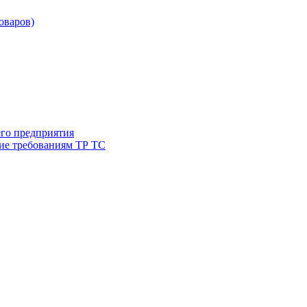
товаров)
его предприятия
ие требованиям ТР ТС