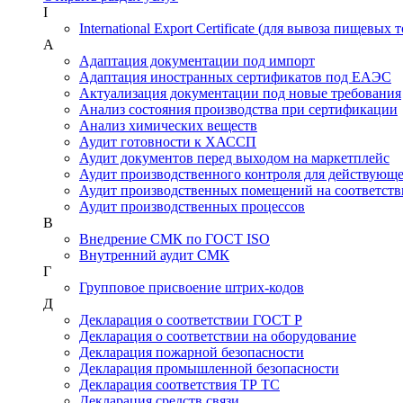
I
International Export Certificate (для вывоза пищевых 
А
Адаптация документации под импорт
Адаптация иностранных сертификатов под ЕАЭС
Актуализация документации под новые требования
Анализ состояния производства при сертификации
Анализ химических веществ
Аудит готовности к ХАССП
Аудит документов перед выходом на маркетплейс
Аудит производственного контроля для действующ
Аудит производственных помещений на соответств
Аудит производственных процессов
В
Внедрение СМК по ГОСТ ISO
Внутренний аудит СМК
Г
Групповое присвоение штрих-кодов
Д
Декларация о соответствии ГОСТ Р
Декларация о соответствии на оборудование
Декларация пожарной безопасности
Декларация промышленной безопасности
Декларация соответствия ТР ТС
Декларация средств связи