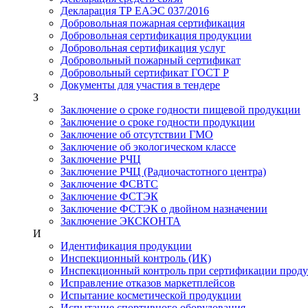
Декларация ТР ЕАЭС 037/2016
Добровольная пожарная сертификация
Добровольная сертификация продукции
Добровольная сертификация услуг
Добровольный пожарный сертификат
Добровольный сертификат ГОСТ Р
Документы для участия в тендере
З
Заключение о сроке годности пищевой продукции
Заключение о сроке годности продукции
Заключение об отсутствии ГМО
Заключение об экологическом классе
Заключение РЧЦ
Заключение РЧЦ (Радиочастотного центра)
Заключение ФСВТС
Заключение ФСТЭК
Заключение ФСТЭК о двойном назначении
Заключение ЭКСКОНТА
И
Идентификация продукции
Инспекционный контроль (ИК)
Инспекционный контроль при сертификации прод
Исправление отказов маркетплейсов
Испытание косметической продукции
Испытание спортивного оборудования