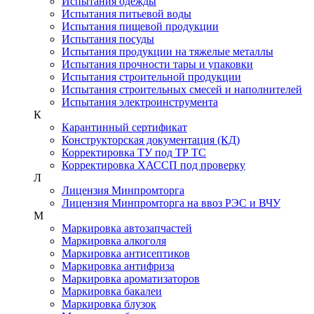
Испытания одежды
Испытания питьевой воды
Испытания пищевой продукции
Испытания посуды
Испытания продукции на тяжелые металлы
Испытания прочности тары и упаковки
Испытания строительной продукции
Испытания строительных смесей и наполнителей
Испытания электроинструмента
К
Карантинный сертификат
Конструкторская документация (КД)
Корректировка ТУ под ТР ТС
Корректировка ХАССП под проверку
Л
Лицензия Минпромторга
Лицензия Минпромторга на ввоз РЭС и ВЧУ
М
Маркировка автозапчастей
Маркировка алкоголя
Маркировка антисептиков
Маркировка антифриза
Маркировка ароматизаторов
Маркировка бакалеи
Маркировка блузок