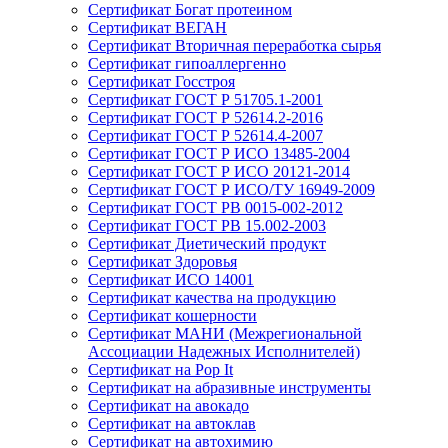
Сертификат Богат протеином
Сертификат ВЕГАН
Сертификат Вторичная переработка сырья
Сертификат гипоаллергенно
Сертификат Госстроя
Сертификат ГОСТ Р 51705.1-2001
Сертификат ГОСТ Р 52614.2-2016
Сертификат ГОСТ Р 52614.4-2007
Сертификат ГОСТ Р ИСО 13485-2004
Сертификат ГОСТ Р ИСО 20121-2014
Сертификат ГОСТ Р ИСО/ТУ 16949-2009
Сертификат ГОСТ РВ 0015-002-2012
Сертификат ГОСТ РВ 15.002-2003
Сертификат Диетический продукт
Сертификат Здоровья
Сертификат ИСО 14001
Сертификат качества на продукцию
Сертификат кошерности
Сертификат МАНИ (Межрегиональной
Ассоциации Надежных Исполнителей)
Сертификат на Pop It
Сертификат на абразивные инструменты
Сертификат на авокадо
Сертификат на автоклав
Сертификат на автохимию