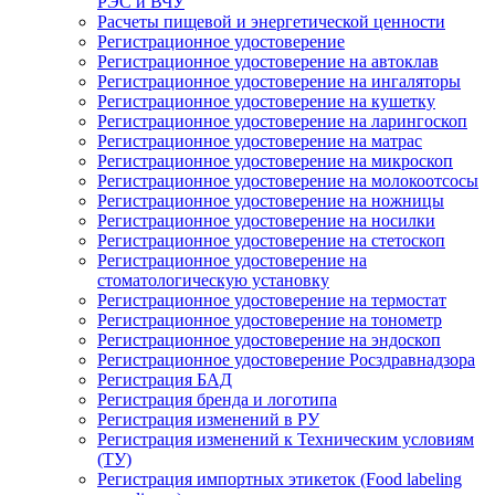
РЭС и ВЧУ
Расчеты пищевой и энергетической ценности
Регистрационное удостоверение
Регистрационное удостоверение на автоклав
Регистрационное удостоверение на ингаляторы
Регистрационное удостоверение на кушетку
Регистрационное удостоверение на ларингоскоп
Регистрационное удостоверение на матрас
Регистрационное удостоверение на микроскоп
Регистрационное удостоверение на молокоотсосы
Регистрационное удостоверение на ножницы
Регистрационное удостоверение на носилки
Регистрационное удостоверение на стетоскоп
Регистрационное удостоверение на
стоматологическую установку
Регистрационное удостоверение на термостат
Регистрационное удостоверение на тонометр
Регистрационное удостоверение на эндоскоп
Регистрационное удостоверение Росздравнадзора
Регистрация БАД
Регистрация бренда и логотипа
Регистрация изменений в РУ
Регистрация изменений к Техническим условиям
(ТУ)
Регистрация импортных этикеток (Food labeling