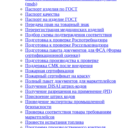
(msds)
Паспорт изделия по ГОСТ
Паспорт качества
Паспорт на изделие ГОСТ
Передача прав на товарный знак
Перерегистрация медицинских изделий
Подбор схемы подтверждения соответствия
Подготовка к проверке Роспотребнадзора
Подготовка к проверке Россельхознадзора
Подготовка пакета документов для ФСА (Форма
сертификационной оценки)
Подготовка производства к проверке
Поддержка СМК после внедрения
Пожарная сертификация
Пожарный сертификат на краску
Полный пакет документов для маркетплейсов
Получение DISAI штрих-кодов
Получение разрешения на применение (РП)
Присвоение штрих кодов
Проведение экспертизы промышленной
безопасности
Проверка соответствия товара требованиям
маркетплейсов
Провести испытания топлива
Программа производственного контроля