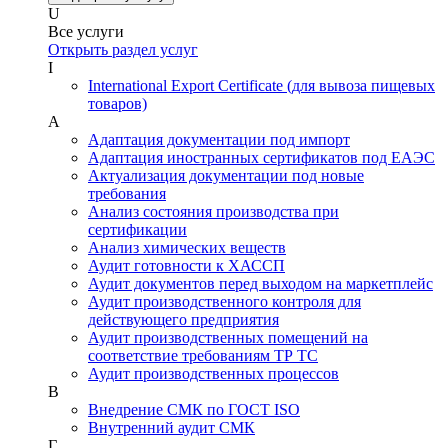
U
Все услуги
Открыть раздел услуг
I
International Export Certificate (для вывоза пищевых
товаров)
А
Адаптация документации под импорт
Адаптация иностранных сертификатов под ЕАЭС
Актуализация документации под новые
требования
Анализ состояния производства при
сертификации
Анализ химических веществ
Аудит готовности к ХАССП
Аудит документов перед выходом на маркетплейс
Аудит производственного контроля для
действующего предприятия
Аудит производственных помещений на
соответствие требованиям ТР ТС
Аудит производственных процессов
В
Внедрение СМК по ГОСТ ISO
Внутренний аудит СМК
Г