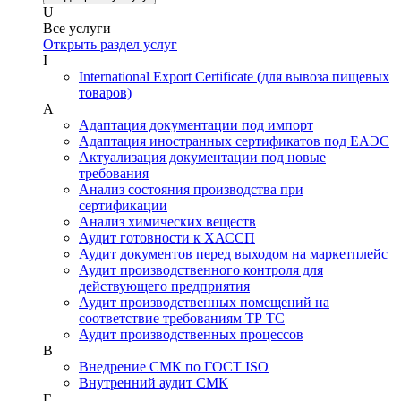
U
Все услуги
Открыть раздел услуг
I
International Export Certificate (для вывоза пищевых
товаров)
А
Адаптация документации под импорт
Адаптация иностранных сертификатов под ЕАЭС
Актуализация документации под новые
требования
Анализ состояния производства при
сертификации
Анализ химических веществ
Аудит готовности к ХАССП
Аудит документов перед выходом на маркетплейс
Аудит производственного контроля для
действующего предприятия
Аудит производственных помещений на
соответствие требованиям ТР ТС
Аудит производственных процессов
В
Внедрение СМК по ГОСТ ISO
Внутренний аудит СМК
Г