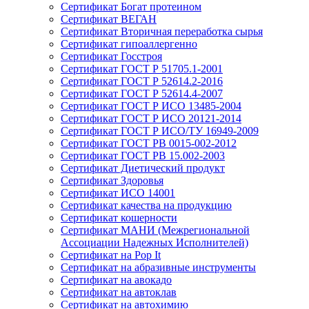
Сертификат Богат протеином
Сертификат ВЕГАН
Сертификат Вторичная переработка сырья
Сертификат гипоаллергенно
Сертификат Госстроя
Сертификат ГОСТ Р 51705.1-2001
Сертификат ГОСТ Р 52614.2-2016
Сертификат ГОСТ Р 52614.4-2007
Сертификат ГОСТ Р ИСО 13485-2004
Сертификат ГОСТ Р ИСО 20121-2014
Сертификат ГОСТ Р ИСО/ТУ 16949-2009
Сертификат ГОСТ РВ 0015-002-2012
Сертификат ГОСТ РВ 15.002-2003
Сертификат Диетический продукт
Сертификат Здоровья
Сертификат ИСО 14001
Сертификат качества на продукцию
Сертификат кошерности
Сертификат МАНИ (Межрегиональной
Ассоциации Надежных Исполнителей)
Сертификат на Pop It
Сертификат на абразивные инструменты
Сертификат на авокадо
Сертификат на автоклав
Сертификат на автохимию