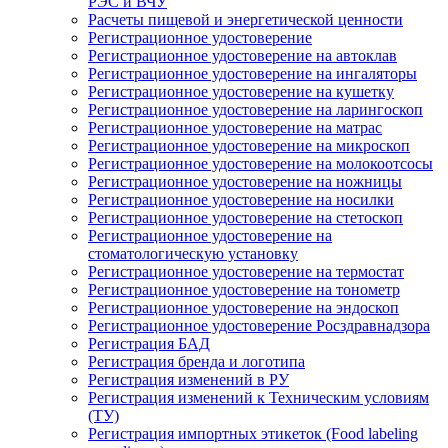
РЭС и ВЧУ
Расчеты пищевой и энергетической ценности
Регистрационное удостоверение
Регистрационное удостоверение на автоклав
Регистрационное удостоверение на ингаляторы
Регистрационное удостоверение на кушетку
Регистрационное удостоверение на ларингоскоп
Регистрационное удостоверение на матрас
Регистрационное удостоверение на микроскоп
Регистрационное удостоверение на молокоотсосы
Регистрационное удостоверение на ножницы
Регистрационное удостоверение на носилки
Регистрационное удостоверение на стетоскоп
Регистрационное удостоверение на
стоматологическую установку
Регистрационное удостоверение на термостат
Регистрационное удостоверение на тонометр
Регистрационное удостоверение на эндоскоп
Регистрационное удостоверение Росздравнадзора
Регистрация БАД
Регистрация бренда и логотипа
Регистрация изменений в РУ
Регистрация изменений к Техническим условиям
(ТУ)
Регистрация импортных этикеток (Food labeling