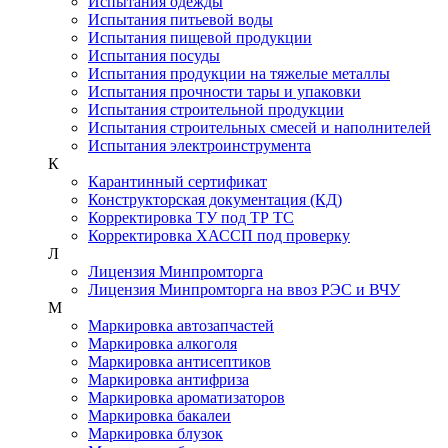
Испытания одежды
Испытания питьевой воды
Испытания пищевой продукции
Испытания посуды
Испытания продукции на тяжелые металлы
Испытания прочности тары и упаковки
Испытания строительной продукции
Испытания строительных смесей и наполнителей
Испытания электроинструмента
К
Карантинный сертификат
Конструкторская документация (КД)
Корректировка ТУ под ТР ТС
Корректировка ХАССП под проверку
Л
Лицензия Минпромторга
Лицензия Минпромторга на ввоз РЭС и ВЧУ
М
Маркировка автозапчастей
Маркировка алкоголя
Маркировка антисептиков
Маркировка антифриза
Маркировка ароматизаторов
Маркировка бакалеи
Маркировка блузок