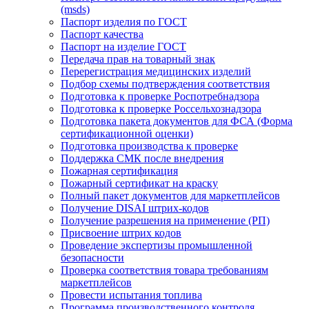
(msds)
Паспорт изделия по ГОСТ
Паспорт качества
Паспорт на изделие ГОСТ
Передача прав на товарный знак
Перерегистрация медицинских изделий
Подбор схемы подтверждения соответствия
Подготовка к проверке Роспотребнадзора
Подготовка к проверке Россельхознадзора
Подготовка пакета документов для ФСА (Форма
сертификационной оценки)
Подготовка производства к проверке
Поддержка СМК после внедрения
Пожарная сертификация
Пожарный сертификат на краску
Полный пакет документов для маркетплейсов
Получение DISAI штрих-кодов
Получение разрешения на применение (РП)
Присвоение штрих кодов
Проведение экспертизы промышленной
безопасности
Проверка соответствия товара требованиям
маркетплейсов
Провести испытания топлива
Программа производственного контроля