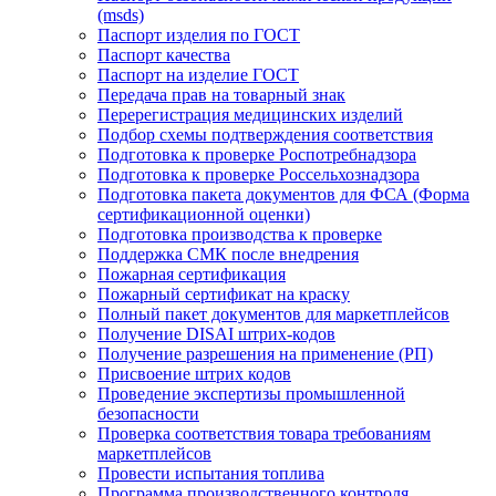
(msds)
Паспорт изделия по ГОСТ
Паспорт качества
Паспорт на изделие ГОСТ
Передача прав на товарный знак
Перерегистрация медицинских изделий
Подбор схемы подтверждения соответствия
Подготовка к проверке Роспотребнадзора
Подготовка к проверке Россельхознадзора
Подготовка пакета документов для ФСА (Форма
сертификационной оценки)
Подготовка производства к проверке
Поддержка СМК после внедрения
Пожарная сертификация
Пожарный сертификат на краску
Полный пакет документов для маркетплейсов
Получение DISAI штрих-кодов
Получение разрешения на применение (РП)
Присвоение штрих кодов
Проведение экспертизы промышленной
безопасности
Проверка соответствия товара требованиям
маркетплейсов
Провести испытания топлива
Программа производственного контроля