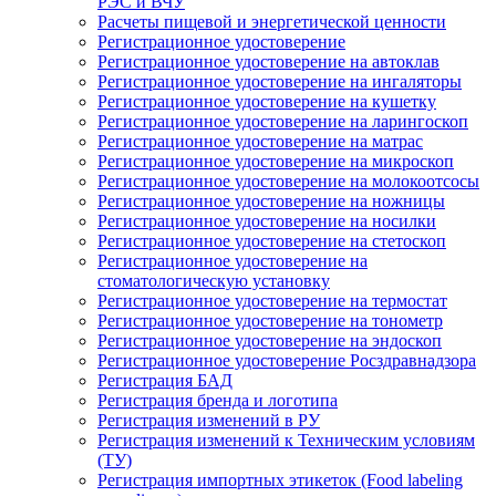
РЭС и ВЧУ
Расчеты пищевой и энергетической ценности
Регистрационное удостоверение
Регистрационное удостоверение на автоклав
Регистрационное удостоверение на ингаляторы
Регистрационное удостоверение на кушетку
Регистрационное удостоверение на ларингоскоп
Регистрационное удостоверение на матрас
Регистрационное удостоверение на микроскоп
Регистрационное удостоверение на молокоотсосы
Регистрационное удостоверение на ножницы
Регистрационное удостоверение на носилки
Регистрационное удостоверение на стетоскоп
Регистрационное удостоверение на
стоматологическую установку
Регистрационное удостоверение на термостат
Регистрационное удостоверение на тонометр
Регистрационное удостоверение на эндоскоп
Регистрационное удостоверение Росздравнадзора
Регистрация БАД
Регистрация бренда и логотипа
Регистрация изменений в РУ
Регистрация изменений к Техническим условиям
(ТУ)
Регистрация импортных этикеток (Food labeling