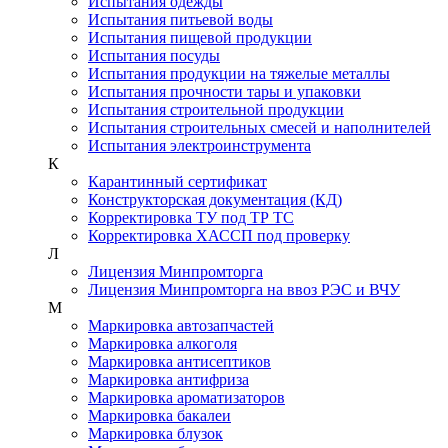
Испытания одежды
Испытания питьевой воды
Испытания пищевой продукции
Испытания посуды
Испытания продукции на тяжелые металлы
Испытания прочности тары и упаковки
Испытания строительной продукции
Испытания строительных смесей и наполнителей
Испытания электроинструмента
К
Карантинный сертификат
Конструкторская документация (КД)
Корректировка ТУ под ТР ТС
Корректировка ХАССП под проверку
Л
Лицензия Минпромторга
Лицензия Минпромторга на ввоз РЭС и ВЧУ
М
Маркировка автозапчастей
Маркировка алкоголя
Маркировка антисептиков
Маркировка антифриза
Маркировка ароматизаторов
Маркировка бакалеи
Маркировка блузок