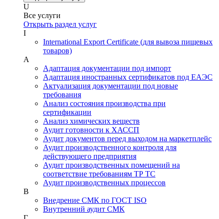
U
Все услуги
Открыть раздел услуг
I
International Export Certificate (для вывоза пищевых
товаров)
А
Адаптация документации под импорт
Адаптация иностранных сертификатов под ЕАЭС
Актуализация документации под новые
требования
Анализ состояния производства при
сертификации
Анализ химических веществ
Аудит готовности к ХАССП
Аудит документов перед выходом на маркетплейс
Аудит производственного контроля для
действующего предприятия
Аудит производственных помещений на
соответствие требованиям ТР ТС
Аудит производственных процессов
В
Внедрение СМК по ГОСТ ISO
Внутренний аудит СМК
Г