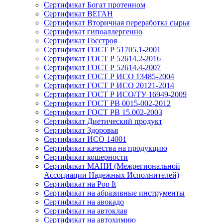
Сертификат Богат протеином
Сертификат ВЕГАН
Сертификат Вторичная переработка сырья
Сертификат гипоаллергенно
Сертификат Госстроя
Сертификат ГОСТ Р 51705.1-2001
Сертификат ГОСТ Р 52614.2-2016
Сертификат ГОСТ Р 52614.4-2007
Сертификат ГОСТ Р ИСО 13485-2004
Сертификат ГОСТ Р ИСО 20121-2014
Сертификат ГОСТ Р ИСО/ТУ 16949-2009
Сертификат ГОСТ РВ 0015-002-2012
Сертификат ГОСТ РВ 15.002-2003
Сертификат Диетический продукт
Сертификат Здоровья
Сертификат ИСО 14001
Сертификат качества на продукцию
Сертификат кошерности
Сертификат МАНИ (Межрегиональной
Ассоциации Надежных Исполнителей)
Сертификат на Pop It
Сертификат на абразивные инструменты
Сертификат на авокадо
Сертификат на автоклав
Сертификат на автохимию