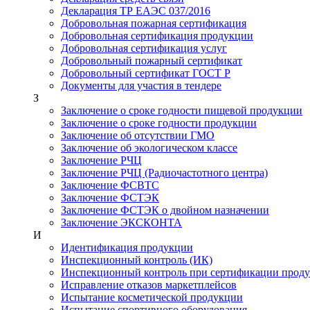
Декларация ТР ЕАЭС 037/2016
Добровольная пожарная сертификация
Добровольная сертификация продукции
Добровольная сертификация услуг
Добровольный пожарный сертификат
Добровольный сертификат ГОСТ Р
Документы для участия в тендере
З
Заключение о сроке годности пищевой продукции
Заключение о сроке годности продукции
Заключение об отсутствии ГМО
Заключение об экологическом классе
Заключение РЧЦ
Заключение РЧЦ (Радиочастотного центра)
Заключение ФСВТС
Заключение ФСТЭК
Заключение ФСТЭК о двойном назначении
Заключение ЭКСКОНТА
И
Идентификация продукции
Инспекционный контроль (ИК)
Инспекционный контроль при сертификации прод
Исправление отказов маркетплейсов
Испытание косметической продукции
Испытание спортивного оборудования