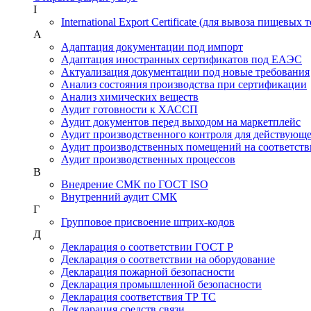
I
International Export Certificate (для вывоза пищевых 
А
Адаптация документации под импорт
Адаптация иностранных сертификатов под ЕАЭС
Актуализация документации под новые требования
Анализ состояния производства при сертификации
Анализ химических веществ
Аудит готовности к ХАССП
Аудит документов перед выходом на маркетплейс
Аудит производственного контроля для действующ
Аудит производственных помещений на соответств
Аудит производственных процессов
В
Внедрение СМК по ГОСТ ISO
Внутренний аудит СМК
Г
Групповое присвоение штрих-кодов
Д
Декларация о соответствии ГОСТ Р
Декларация о соответствии на оборудование
Декларация пожарной безопасности
Декларация промышленной безопасности
Декларация соответствия ТР ТС
Декларация средств связи