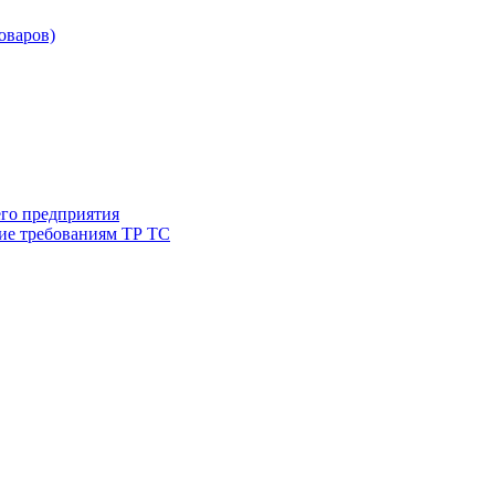
товаров)
его предприятия
ие требованиям ТР ТС