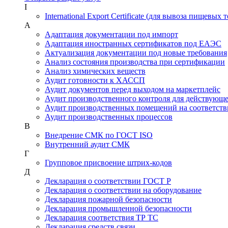
I
International Export Certificate (для вывоза пищевых 
А
Адаптация документации под импорт
Адаптация иностранных сертификатов под ЕАЭС
Актуализация документации под новые требования
Анализ состояния производства при сертификации
Анализ химических веществ
Аудит готовности к ХАССП
Аудит документов перед выходом на маркетплейс
Аудит производственного контроля для действующ
Аудит производственных помещений на соответств
Аудит производственных процессов
В
Внедрение СМК по ГОСТ ISO
Внутренний аудит СМК
Г
Групповое присвоение штрих-кодов
Д
Декларация о соответствии ГОСТ Р
Декларация о соответствии на оборудование
Декларация пожарной безопасности
Декларация промышленной безопасности
Декларация соответствия ТР ТС
Декларация средств связи