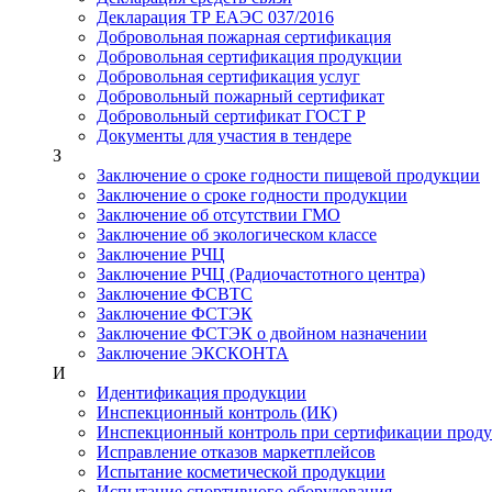
Декларация ТР ЕАЭС 037/2016
Добровольная пожарная сертификация
Добровольная сертификация продукции
Добровольная сертификация услуг
Добровольный пожарный сертификат
Добровольный сертификат ГОСТ Р
Документы для участия в тендере
З
Заключение о сроке годности пищевой продукции
Заключение о сроке годности продукции
Заключение об отсутствии ГМО
Заключение об экологическом классе
Заключение РЧЦ
Заключение РЧЦ (Радиочастотного центра)
Заключение ФСВТС
Заключение ФСТЭК
Заключение ФСТЭК о двойном назначении
Заключение ЭКСКОНТА
И
Идентификация продукции
Инспекционный контроль (ИК)
Инспекционный контроль при сертификации прод
Исправление отказов маркетплейсов
Испытание косметической продукции
Испытание спортивного оборудования