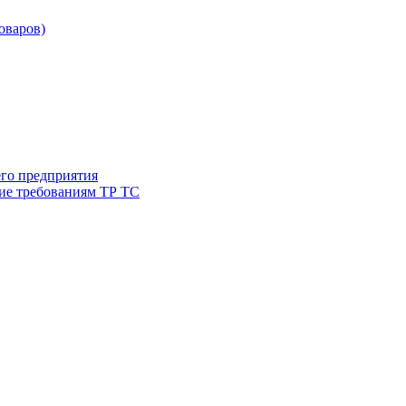
товаров)
его предприятия
ие требованиям ТР ТС