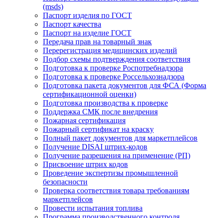
(msds)
Паспорт изделия по ГОСТ
Паспорт качества
Паспорт на изделие ГОСТ
Передача прав на товарный знак
Перерегистрация медицинских изделий
Подбор схемы подтверждения соответствия
Подготовка к проверке Роспотребнадзора
Подготовка к проверке Россельхознадзора
Подготовка пакета документов для ФСА (Форма
сертификационной оценки)
Подготовка производства к проверке
Поддержка СМК после внедрения
Пожарная сертификация
Пожарный сертификат на краску
Полный пакет документов для маркетплейсов
Получение DISAI штрих-кодов
Получение разрешения на применение (РП)
Присвоение штрих кодов
Проведение экспертизы промышленной
безопасности
Проверка соответствия товара требованиям
маркетплейсов
Провести испытания топлива
Программа производственного контроля