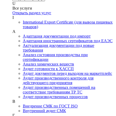
U
Все услуги
Открыть раздел услуг
I
International Export Certificate (для вывоза пищевых
товаров)
А
Адаптация документации под импорт
Адаптация иностранных сертификатов под ЕАЭС
Актуализация документации под новые
требования
Анализ состояния производства при
сертификации
Анализ химических веществ
Аудит готовности к ХАССП
Аудит документов перед выходом на маркетплейс
Аудит производственного контроля для
действующего предприятия
Аудит производственных помещений на
соответствие требованиям ТР ТС
Аудит производственных процессов
В
Внедрение СМК по ГОСТ ISO
Внутренний аудит СМК
Г