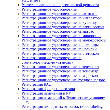
РЭС и ВЧУ
Расчеты пищевой и энергетической ценности
Регистрационное удостоверение
Регистрационное удостоверение на автоклав
Регистрационное удостоверение на ингаляторы
Регистрационное удостоверение на кушетку
Регистрационное удостоверение на ларингоскоп
Регистрационное удостоверение на матрас
Регистрационное удостоверение на микроскоп
Регистрационное удостоверение на молокоотсосы
Регистрационное удостоверение на ножницы
Регистрационное удостоверение на носилки
Регистрационное удостоверение на стетоскоп
Регистрационное удостоверение на
стоматологическую установку
Регистрационное удостоверение на термостат
Регистрационное удостоверение на тонометр
Регистрационное удостоверение на эндоскоп
Регистрационное удостоверение Росздравнадзора
Регистрация БАД
Регистрация бренда и логотипа
Регистрация изменений в РУ
Регистрация изменений к Техническим условиям
(ТУ)
Регистрация импортных этикеток (Food labeling