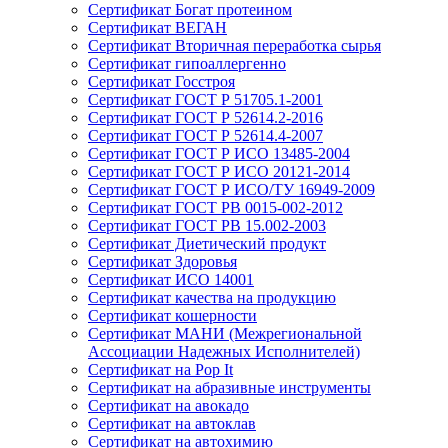
Сертификат Богат протеином
Сертификат ВЕГАН
Сертификат Вторичная переработка сырья
Сертификат гипоаллергенно
Сертификат Госстроя
Сертификат ГОСТ Р 51705.1-2001
Сертификат ГОСТ Р 52614.2-2016
Сертификат ГОСТ Р 52614.4-2007
Сертификат ГОСТ Р ИСО 13485-2004
Сертификат ГОСТ Р ИСО 20121-2014
Сертификат ГОСТ Р ИСО/ТУ 16949-2009
Сертификат ГОСТ РВ 0015-002-2012
Сертификат ГОСТ РВ 15.002-2003
Сертификат Диетический продукт
Сертификат Здоровья
Сертификат ИСО 14001
Сертификат качества на продукцию
Сертификат кошерности
Сертификат МАНИ (Межрегиональной
Ассоциации Надежных Исполнителей)
Сертификат на Pop It
Сертификат на абразивные инструменты
Сертификат на авокадо
Сертификат на автоклав
Сертификат на автохимию