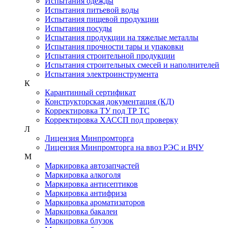
Испытания одежды
Испытания питьевой воды
Испытания пищевой продукции
Испытания посуды
Испытания продукции на тяжелые металлы
Испытания прочности тары и упаковки
Испытания строительной продукции
Испытания строительных смесей и наполнителей
Испытания электроинструмента
К
Карантинный сертификат
Конструкторская документация (КД)
Корректировка ТУ под ТР ТС
Корректировка ХАССП под проверку
Л
Лицензия Минпромторга
Лицензия Минпромторга на ввоз РЭС и ВЧУ
М
Маркировка автозапчастей
Маркировка алкоголя
Маркировка антисептиков
Маркировка антифриза
Маркировка ароматизаторов
Маркировка бакалеи
Маркировка блузок