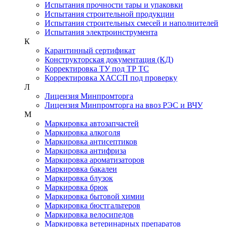
Испытания прочности тары и упаковки
Испытания строительной продукции
Испытания строительных смесей и наполнителей
Испытания электроинструмента
К
Карантинный сертификат
Конструкторская документация (КД)
Корректировка ТУ под ТР ТС
Корректировка ХАССП под проверку
Л
Лицензия Минпромторга
Лицензия Минпромторга на ввоз РЭС и ВЧУ
М
Маркировка автозапчастей
Маркировка алкоголя
Маркировка антисептиков
Маркировка антифриза
Маркировка ароматизаторов
Маркировка бакалеи
Маркировка блузок
Маркировка брюк
Маркировка бытовой химии
Маркировка бюстгальтеров
Маркировка велосипедов
Маркировка ветеринарных препаратов