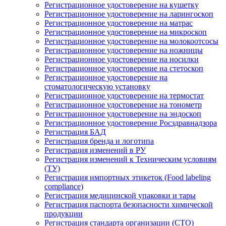
Регистрационное удостоверение на кушетку
Регистрационное удостоверение на ларингоскоп
Регистрационное удостоверение на матрас
Регистрационное удостоверение на микроскоп
Регистрационное удостоверение на молокоотсосы
Регистрационное удостоверение на ножницы
Регистрационное удостоверение на носилки
Регистрационное удостоверение на стетоскоп
Регистрационное удостоверение на
стоматологическую установку
Регистрационное удостоверение на термостат
Регистрационное удостоверение на тонометр
Регистрационное удостоверение на эндоскоп
Регистрационное удостоверение Росздравнадзора
Регистрация БАД
Регистрация бренда и логотипа
Регистрация изменений в РУ
Регистрация изменений к Техническим условиям
(ТУ)
Регистрация импортных этикеток (Food labeling
compliance)
Регистрация медицинской упаковки и тары
Регистрация паспорта безопасности химической
продукции
Регистрация стандарта организации (СТО)