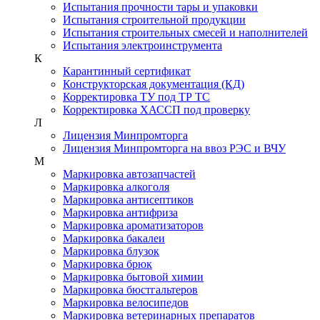
Испытания прочности тары и упаковки
Испытания строительной продукции
Испытания строительных смесей и наполнителей
Испытания электроинструмента
К
Карантинный сертификат
Конструкторская документация (КД)
Корректировка ТУ под ТР ТС
Корректировка ХАССП под проверку
Л
Лицензия Минпромторга
Лицензия Минпромторга на ввоз РЭС и ВЧУ
М
Маркировка автозапчастей
Маркировка алкоголя
Маркировка антисептиков
Маркировка антифриза
Маркировка ароматизаторов
Маркировка бакалеи
Маркировка блузок
Маркировка брюк
Маркировка бытовой химии
Маркировка бюстгальтеров
Маркировка велосипедов
Маркировка ветеринарных препаратов