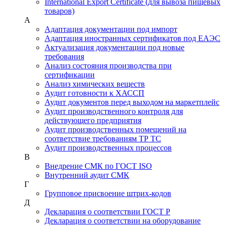
International Export Certificate (для вывоза пищевых
товаров)
А
Адаптация документации под импорт
Адаптация иностранных сертификатов под ЕАЭС
Актуализация документации под новые
требования
Анализ состояния производства при
сертификации
Анализ химических веществ
Аудит готовности к ХАССП
Аудит документов перед выходом на маркетплейс
Аудит производственного контроля для
действующего предприятия
Аудит производственных помещений на
соответствие требованиям ТР ТС
Аудит производственных процессов
В
Внедрение СМК по ГОСТ ISO
Внутренний аудит СМК
Г
Групповое присвоение штрих-кодов
Д
Декларация о соответствии ГОСТ Р
Декларация о соответствии на оборудование