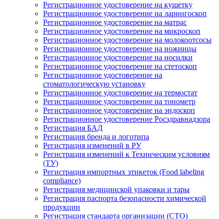
Регистрационное удостоверение на кушетку
Регистрационное удостоверение на ларингоскоп
Регистрационное удостоверение на матрас
Регистрационное удостоверение на микроскоп
Регистрационное удостоверение на молокоотсосы
Регистрационное удостоверение на ножницы
Регистрационное удостоверение на носилки
Регистрационное удостоверение на стетоскоп
Регистрационное удостоверение на
стоматологическую установку
Регистрационное удостоверение на термостат
Регистрационное удостоверение на тонометр
Регистрационное удостоверение на эндоскоп
Регистрационное удостоверение Росздравнадзора
Регистрация БАД
Регистрация бренда и логотипа
Регистрация изменений в РУ
Регистрация изменений к Техническим условиям
(ТУ)
Регистрация импортных этикеток (Food labeling
compliance)
Регистрация медицинской упаковки и тары
Регистрация паспорта безопасности химической
продукции
Регистрация стандарта организации (СТО)