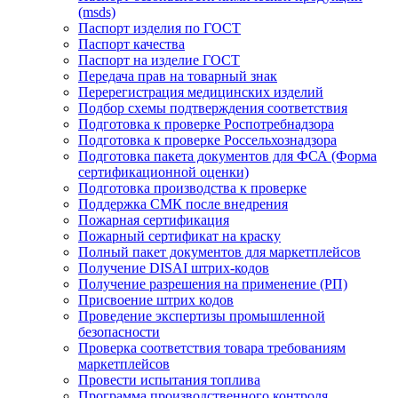
(msds)
Паспорт изделия по ГОСТ
Паспорт качества
Паспорт на изделие ГОСТ
Передача прав на товарный знак
Перерегистрация медицинских изделий
Подбор схемы подтверждения соответствия
Подготовка к проверке Роспотребнадзора
Подготовка к проверке Россельхознадзора
Подготовка пакета документов для ФСА (Форма
сертификационной оценки)
Подготовка производства к проверке
Поддержка СМК после внедрения
Пожарная сертификация
Пожарный сертификат на краску
Полный пакет документов для маркетплейсов
Получение DISAI штрих-кодов
Получение разрешения на применение (РП)
Присвоение штрих кодов
Проведение экспертизы промышленной
безопасности
Проверка соответствия товара требованиям
маркетплейсов
Провести испытания топлива
Программа производственного контроля