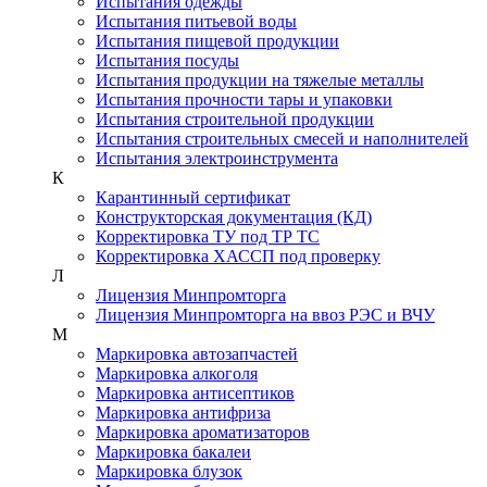
Испытания одежды
Испытания питьевой воды
Испытания пищевой продукции
Испытания посуды
Испытания продукции на тяжелые металлы
Испытания прочности тары и упаковки
Испытания строительной продукции
Испытания строительных смесей и наполнителей
Испытания электроинструмента
К
Карантинный сертификат
Конструкторская документация (КД)
Корректировка ТУ под ТР ТС
Корректировка ХАССП под проверку
Л
Лицензия Минпромторга
Лицензия Минпромторга на ввоз РЭС и ВЧУ
М
Маркировка автозапчастей
Маркировка алкоголя
Маркировка антисептиков
Маркировка антифриза
Маркировка ароматизаторов
Маркировка бакалеи
Маркировка блузок