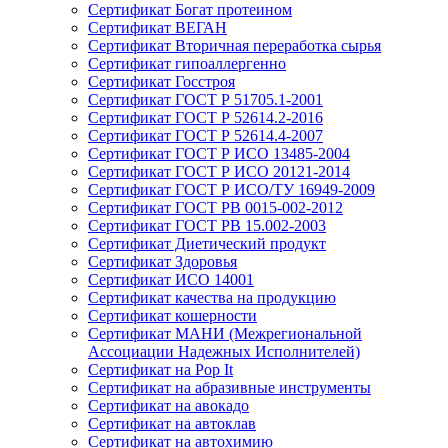
Сертификат Богат протеином
Сертификат ВЕГАН
Сертификат Вторичная переработка сырья
Сертификат гипоаллергенно
Сертификат Госстроя
Сертификат ГОСТ Р 51705.1-2001
Сертификат ГОСТ Р 52614.2-2016
Сертификат ГОСТ Р 52614.4-2007
Сертификат ГОСТ Р ИСО 13485-2004
Сертификат ГОСТ Р ИСО 20121-2014
Сертификат ГОСТ Р ИСО/ТУ 16949-2009
Сертификат ГОСТ РВ 0015-002-2012
Сертификат ГОСТ РВ 15.002-2003
Сертификат Диетический продукт
Сертификат Здоровья
Сертификат ИСО 14001
Сертификат качества на продукцию
Сертификат кошерности
Сертификат МАНИ (Межрегиональной
Ассоциации Надежных Исполнителей)
Сертификат на Pop It
Сертификат на абразивные инструменты
Сертификат на авокадо
Сертификат на автоклав
Сертификат на автохимию