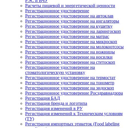
РЭС и ВЧУ
Расчеты пищевой и энергетической ценности
Регистрационное удостоверение
Регистрационное удостоверение на автоклав
Регистрационное удостоверение на ингаляторы
Регистрационное удостоверение на кушетку
Регистрационное удостоверение на ларингоскоп
Регистрационное удостоверение на матрас
Регистрационное удостоверение на микроскоп
Регистрационное удостоверение на молокоотсосы
Регистрационное удостоверение на ножницы
Регистрационное удостоверение на носилки
Регистрационное удостоверение на стетоскоп
Регистрационное удостоверение на
стоматологическую установку
Регистрационное удостоверение на термостат
Регистрационное удостоверение на тонометр
Регистрационное удостоверение на эндоскоп
Регистрационное удостоверение Росздравнадзора
Регистрация БАД
Регистрация бренда и логотипа
Регистрация изменений в РУ
Регистрация изменений к Техническим условиям
(ТУ)
Регистрация импортных этикеток (Food labeling