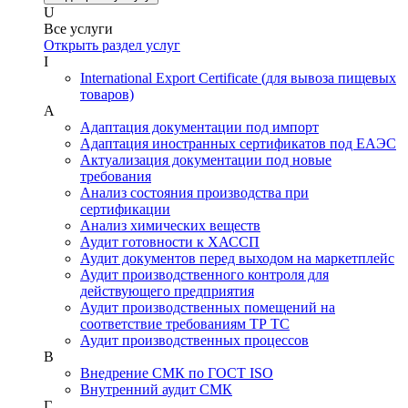
U
Все услуги
Открыть раздел услуг
I
International Export Certificate (для вывоза пищевых
товаров)
А
Адаптация документации под импорт
Адаптация иностранных сертификатов под ЕАЭС
Актуализация документации под новые
требования
Анализ состояния производства при
сертификации
Анализ химических веществ
Аудит готовности к ХАССП
Аудит документов перед выходом на маркетплейс
Аудит производственного контроля для
действующего предприятия
Аудит производственных помещений на
соответствие требованиям ТР ТС
Аудит производственных процессов
В
Внедрение СМК по ГОСТ ISO
Внутренний аудит СМК
Г