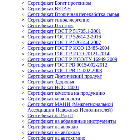
Сертификат Богат протеином
Сертификат ВЕГАН
Сертификат Вторичная переработка сырья
Сертификат гипоаллергенно
Сертификат Госстроя
Сертификат ГОСТ Р 51705.1-2001
Сертификат ГОСТ Р 52614.2-2016
Сертификат ГОСТ Р 52614.4-2007
Сертификат ГОСТ Р ИСО 13485-2004
Сертификат ГОСТ Р ИСО 20121-2014
Сертификат ГОСТ Р ИСО/ТУ 16949-2009
Сертификат ГОСТ РВ 0015-002-2012
Сертификат ГОСТ РВ 15.002-2003
Сертификат Диетический продукт
Сертификат Здоровья
Сертификат ИСО 14001
Сертификат качества на продукцию
Сертификат кошерности
Сертификат МАНИ (Межрегиональной
Ассоциации Надежных Исполнителей)
Сертификат на Pop It
Сертификат на абразивные инструменты
Сертификат на авокадо
Сертификат на автоклав
Сертификат на автохимию