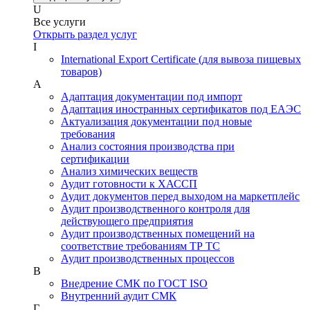
U
Все услуги
Открыть раздел услуг
I
International Export Certificate (для вывоза пищевых
товаров)
А
Адаптация документации под импорт
Адаптация иностранных сертификатов под ЕАЭС
Актуализация документации под новые
требования
Анализ состояния производства при
сертификации
Анализ химических веществ
Аудит готовности к ХАССП
Аудит документов перед выходом на маркетплейс
Аудит производственного контроля для
действующего предприятия
Аудит производственных помещений на
соответствие требованиям ТР ТС
Аудит производственных процессов
В
Внедрение СМК по ГОСТ ISO
Внутренний аудит СМК
Г