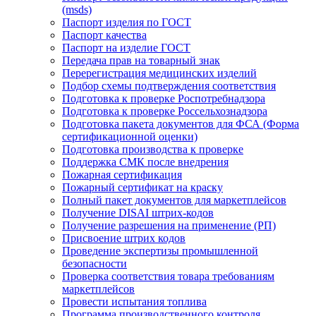
(msds)
Паспорт изделия по ГОСТ
Паспорт качества
Паспорт на изделие ГОСТ
Передача прав на товарный знак
Перерегистрация медицинских изделий
Подбор схемы подтверждения соответствия
Подготовка к проверке Роспотребнадзора
Подготовка к проверке Россельхознадзора
Подготовка пакета документов для ФСА (Форма
сертификационной оценки)
Подготовка производства к проверке
Поддержка СМК после внедрения
Пожарная сертификация
Пожарный сертификат на краску
Полный пакет документов для маркетплейсов
Получение DISAI штрих-кодов
Получение разрешения на применение (РП)
Присвоение штрих кодов
Проведение экспертизы промышленной
безопасности
Проверка соответствия товара требованиям
маркетплейсов
Провести испытания топлива
Программа производственного контроля