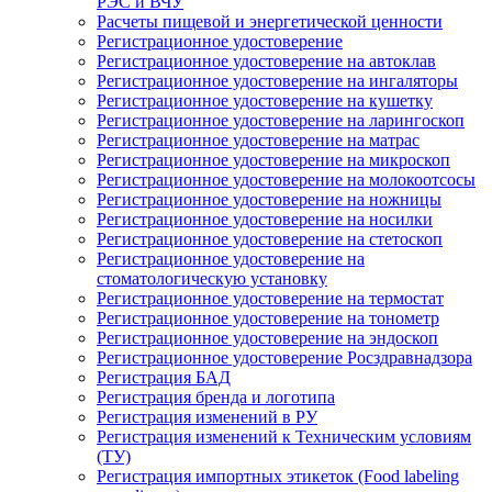
РЭС и ВЧУ
Расчеты пищевой и энергетической ценности
Регистрационное удостоверение
Регистрационное удостоверение на автоклав
Регистрационное удостоверение на ингаляторы
Регистрационное удостоверение на кушетку
Регистрационное удостоверение на ларингоскоп
Регистрационное удостоверение на матрас
Регистрационное удостоверение на микроскоп
Регистрационное удостоверение на молокоотсосы
Регистрационное удостоверение на ножницы
Регистрационное удостоверение на носилки
Регистрационное удостоверение на стетоскоп
Регистрационное удостоверение на
стоматологическую установку
Регистрационное удостоверение на термостат
Регистрационное удостоверение на тонометр
Регистрационное удостоверение на эндоскоп
Регистрационное удостоверение Росздравнадзора
Регистрация БАД
Регистрация бренда и логотипа
Регистрация изменений в РУ
Регистрация изменений к Техническим условиям
(ТУ)
Регистрация импортных этикеток (Food labeling