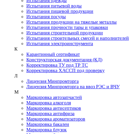
Испытания одежды
Испытания питьевой воды
Испытания пищевой продукции
Испытания посуды
Испытания продукции на тяжелые металлы
Испытания прочности тары и упаковки
Испытания строительной продукции
Испытания строительных смесей и наполнителей
Испытания электроинструмента
К
Карантинный сертификат
Конструкторская документация (КД)
Корректировка ТУ под ТР ТС
Корректировка ХАССП под проверку
Л
Лицензия Минпромторга
Лицензия Минпромторга на ввоз РЭС и ВЧУ
М
Маркировка автозапчастей
Маркировка алкоголя
Маркировка антисептиков
Маркировка антифриза
Маркировка ароматизаторов
Маркировка бакалеи
Маркировка блузок