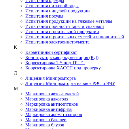
Испытания одежды
Испытания питьевой воды
Испытания пищевой продукции
Испытания посуды
Испытания продукции на тяжелые металлы
Испытания прочности тары и упаковки
Испытания строительной продукции
Испытания строительных смесей и наполнителей
Испытания электроинструмента
К
Карантинный сертификат
Конструкторская документация (КД)
Корректировка ТУ под ТР ТС
Корректировка ХАССП под проверку
Л
Лицензия Минпромторга
Лицензия Минпромторга на ввоз РЭС и ВЧУ
М
Маркировка автозапчастей
Маркировка алкоголя
Маркировка антисептиков
Маркировка антифриза
Маркировка ароматизаторов
Маркировка бакалеи
Маркировка блузок