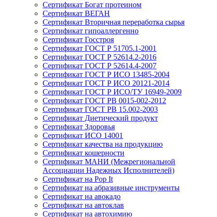
Сертификат Богат протеином
Сертификат ВЕГАН
Сертификат Вторичная переработка сырья
Сертификат гипоаллергенно
Сертификат Госстроя
Сертификат ГОСТ Р 51705.1-2001
Сертификат ГОСТ Р 52614.2-2016
Сертификат ГОСТ Р 52614.4-2007
Сертификат ГОСТ Р ИСО 13485-2004
Сертификат ГОСТ Р ИСО 20121-2014
Сертификат ГОСТ Р ИСО/ТУ 16949-2009
Сертификат ГОСТ РВ 0015-002-2012
Сертификат ГОСТ РВ 15.002-2003
Сертификат Диетический продукт
Сертификат Здоровья
Сертификат ИСО 14001
Сертификат качества на продукцию
Сертификат кошерности
Сертификат МАНИ (Межрегиональной
Ассоциации Надежных Исполнителей)
Сертификат на Pop It
Сертификат на абразивные инструменты
Сертификат на авокадо
Сертификат на автоклав
Сертификат на автохимию