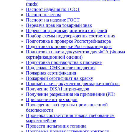
(msds)
Паспорт изделия по ГОСТ
Паспорт качества
Паспорт на изделие ГОСТ
Передача прав на товарный знак
Перерегистрация медицинских изделий
Подбор схемы подтверждения соответствия
Подготовка к проверке Роспотребнадзора
Подготовка к проверке Россельхознадзора
Подготовка пакета документов для ФСА (Форма
сертификационной оценки)
Подготовка производства к проверке
Поддержка СМК после внедрения
Пожарная сертификация
Пожарный сертификат на краску
Полный пакет документов для маркетплейсов
Получение DISAI штрих-кодов
Получение разрешения на применение (РП)
Присвоение штрих кодов
Проведение экспертизы промышленной
безопасности
Проверка соответствия товара требованиям
маркетплейсов
Провести испытания топлива
Программа производственного контроля