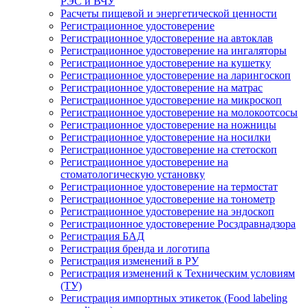
РЭС и ВЧУ
Расчеты пищевой и энергетической ценности
Регистрационное удостоверение
Регистрационное удостоверение на автоклав
Регистрационное удостоверение на ингаляторы
Регистрационное удостоверение на кушетку
Регистрационное удостоверение на ларингоскоп
Регистрационное удостоверение на матрас
Регистрационное удостоверение на микроскоп
Регистрационное удостоверение на молокоотсосы
Регистрационное удостоверение на ножницы
Регистрационное удостоверение на носилки
Регистрационное удостоверение на стетоскоп
Регистрационное удостоверение на
стоматологическую установку
Регистрационное удостоверение на термостат
Регистрационное удостоверение на тонометр
Регистрационное удостоверение на эндоскоп
Регистрационное удостоверение Росздравнадзора
Регистрация БАД
Регистрация бренда и логотипа
Регистрация изменений в РУ
Регистрация изменений к Техническим условиям
(ТУ)
Регистрация импортных этикеток (Food labeling