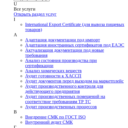
U
Все услуги
Открыть раздел услуг
I
International Export Certificate (для вывоза пищевых
товаров)
А
Адаптация документации под импорт
Адаптация иностранных сертификатов под ЕАЭС
Актуализация документации под новые
требования
Анализ состояния производства при
сертификации
Анализ химических веществ
Аудит готовности к ХАССП
Аудит документов перед выходом на маркетплейс
Аудит производственного контроля для
действующего предприятия
Аудит производственных помещений на
соответствие требованиям ТР ТС
Аудит производственных процессов
В
Внедрение СМК по ГОСТ ISO
Внутренний аудит СМК
Г