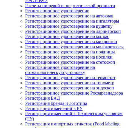
РЭС и ВЧУ
Расчеты пищевой и энергетической ценности
Регистрационное удостоверение
Регистрационное удостоверение на автоклав
Регистрационное удостоверение на ингаляторы
Регистрационное удостоверение на кушетку
Регистрационное удостоверение на ларингоскоп
Регистрационное удостоверение на матрас
Регистрационное удостоверение на микроскоп
Регистрационное удостоверение на молокоотсосы
Регистрационное удостоверение на ножницы
Регистрационное удостоверение на носилки
Регистрационное удостоверение на стетоскоп
Регистрационное удостоверение на
стоматологическую установку
Регистрационное удостоверение на термостат
Регистрационное удостоверение на тонометр
Регистрационное удостоверение на эндоскоп
Регистрационное удостоверение Росздравнадзора
Регистрация БАД
Регистрация бренда и логотипа
Регистрация изменений в РУ
Регистрация изменений к Техническим условиям
(ТУ)
Регистрация импортных этикеток (Food labeling