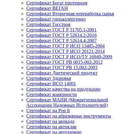
Сертификат Богат протеином
Сертификат ВЕГАН
Сертификат Вторичная переработка сырья
Сертификат гипоаллергенно
Сертификат Госстроя
Сертификат ГОСТ Р 51705.1-2001
Сертификат ГОСТ Р 52614.2-2016
Сертификат ГОСТ Р 52614.4-2007
Сертификат ГОСТ Р ИСО 13485-2004
Сертификат ГОСТ Р ИСО 20121-2014
Сертификат ГОСТ Р ИСО/ТУ 16949-2009
Сертификат ГОСТ РВ 0015-002-2012
Сертификат ГОСТ РВ 15.002-2003
Сертификат Диетический продукт
Сертификат Здоровья
Сертификат ИСО 14001
Сертификат качества на продукцию
Сертификат кошерности
Сертификат МАНИ (Межрегиональной
Ассоциации Надежных Исполнителей)
Сертификат на Pop It
Сертификат на абразивные инструменты
Сертификат на авокадо
Сертификат на автоклав
Сертификат на автохимию