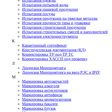
Испытания одежды
Испытания питьевой воды
Испытания пищевой продукции
Испытания посуды
Испытания продукции на тяжелые металлы
Испытания прочности тары и упаковки
Испытания строительной продукции
Испытания строительных смесей и наполнителей
Испытания электроинструмента
К
Карантинный сертификат
Конструкторская документация (КД)
Корректировка ТУ под ТР ТС
Корректировка ХАССП под проверку
Л
Лицензия Минпромторга
Лицензия Минпромторга на ввоз РЭС и ВЧУ
М
Маркировка автозапчастей
Маркировка алкоголя
Маркировка антисептиков
Маркировка антифриза
Маркировка ароматизаторов
Маркировка бакалеи
Маркировка блузок