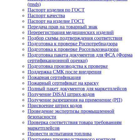
(msds)
Паспорт изделия по ГОСТ
Паспорт качества
Паспорт на изделие ГОСТ
Передача прав на товарный знак
Перерегистрация медицинских изделий
Подбор схемы подтверждения соответствия
Подготовка к проверке Роспотребнадзора
Подготовка к проверке Россельхознадзора
Подготовка пакета документов для ФСА (Форма
сертификационной оценки)
Подготовка производства к проверке
Поддержка СМК после внедрения
Пожарная сертификация
Пожарный сертификат на краску
Полный пакет документов для маркетплейсов
Получение DISAI штрих-кодов
Получение разрешения на применение (РП)
Присвоение штрих кодов
Проведение экспертизы промышленной
безопасности
Проверка соответствия товара требованиям
маркетплейсов
Провести испытания топлива
Программа производственного контроля