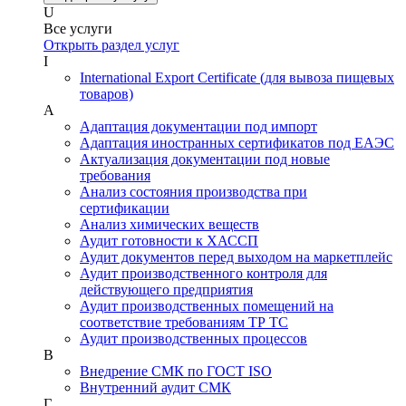
U
Все услуги
Открыть раздел услуг
I
International Export Certificate (для вывоза пищевых
товаров)
А
Адаптация документации под импорт
Адаптация иностранных сертификатов под ЕАЭС
Актуализация документации под новые
требования
Анализ состояния производства при
сертификации
Анализ химических веществ
Аудит готовности к ХАССП
Аудит документов перед выходом на маркетплейс
Аудит производственного контроля для
действующего предприятия
Аудит производственных помещений на
соответствие требованиям ТР ТС
Аудит производственных процессов
В
Внедрение СМК по ГОСТ ISO
Внутренний аудит СМК
Г