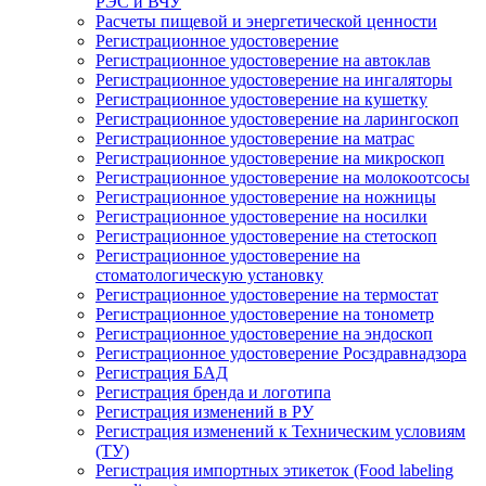
РЭС и ВЧУ
Расчеты пищевой и энергетической ценности
Регистрационное удостоверение
Регистрационное удостоверение на автоклав
Регистрационное удостоверение на ингаляторы
Регистрационное удостоверение на кушетку
Регистрационное удостоверение на ларингоскоп
Регистрационное удостоверение на матрас
Регистрационное удостоверение на микроскоп
Регистрационное удостоверение на молокоотсосы
Регистрационное удостоверение на ножницы
Регистрационное удостоверение на носилки
Регистрационное удостоверение на стетоскоп
Регистрационное удостоверение на
стоматологическую установку
Регистрационное удостоверение на термостат
Регистрационное удостоверение на тонометр
Регистрационное удостоверение на эндоскоп
Регистрационное удостоверение Росздравнадзора
Регистрация БАД
Регистрация бренда и логотипа
Регистрация изменений в РУ
Регистрация изменений к Техническим условиям
(ТУ)
Регистрация импортных этикеток (Food labeling