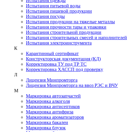
Испытания одежды
Испытания питьевой воды
Испытания пищевой продукции
Испытания посуды
Испытания продукции на тяжелые металлы
Испытания прочности тары и упаковки
Испытания строительной продукции
Испытания строительных смесей и наполнителей
Испытания электроинструмента
К
Карантинный сертификат
Конструкторская документация (КД)
Корректировка ТУ под ТР ТС
Корректировка ХАССП под проверку
Л
Лицензия Минпромторга
Лицензия Минпромторга на ввоз РЭС и ВЧУ
М
Маркировка автозапчастей
Маркировка алкоголя
Маркировка антисептиков
Маркировка антифриза
Маркировка ароматизаторов
Маркировка бакалеи
Маркировка блузок