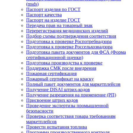
(msds)
Паспорт изделия по ГОСТ
Паспорт качества
Паспорт на изделие ГОСТ
Передача прав на товарный знак
Перерегистрация медицинских изделий
Подбор схемы подтверждения соответствия
Подготовка к проверке Роспотребнадзора
Подготовка к проверке Россельхознадзора
Подготовка пакета документов для ФСА (Форма
сертификационной оценки)
Подготовка производства к проверке
Поддержка СМК после внедрения
Пожарная сертификация
Пожарный сертификат на краску
Полный пакет документов для маркетплейсов
Получение DISAI штрих-кодов
Получение разрешения на применение (РП)
Присвоение штрих кодов
Проведение экспертизы промышленной
безопасности
Проверка соответствия товара требованиям
маркетплейсов
Провести испытания топлива
Программа производственного контроля