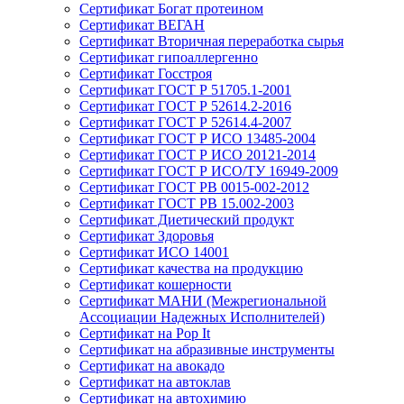
Сертификат Богат протеином
Сертификат ВЕГАН
Сертификат Вторичная переработка сырья
Сертификат гипоаллергенно
Сертификат Госстроя
Сертификат ГОСТ Р 51705.1-2001
Сертификат ГОСТ Р 52614.2-2016
Сертификат ГОСТ Р 52614.4-2007
Сертификат ГОСТ Р ИСО 13485-2004
Сертификат ГОСТ Р ИСО 20121-2014
Сертификат ГОСТ Р ИСО/ТУ 16949-2009
Сертификат ГОСТ РВ 0015-002-2012
Сертификат ГОСТ РВ 15.002-2003
Сертификат Диетический продукт
Сертификат Здоровья
Сертификат ИСО 14001
Сертификат качества на продукцию
Сертификат кошерности
Сертификат МАНИ (Межрегиональной
Ассоциации Надежных Исполнителей)
Сертификат на Pop It
Сертификат на абразивные инструменты
Сертификат на авокадо
Сертификат на автоклав
Сертификат на автохимию