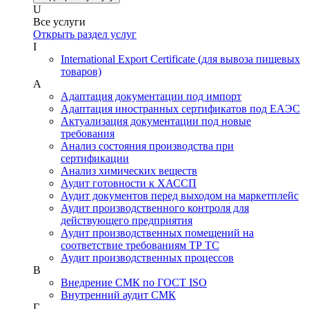
U
Все услуги
Открыть раздел услуг
I
International Export Certificate (для вывоза пищевых
товаров)
А
Адаптация документации под импорт
Адаптация иностранных сертификатов под ЕАЭС
Актуализация документации под новые
требования
Анализ состояния производства при
сертификации
Анализ химических веществ
Аудит готовности к ХАССП
Аудит документов перед выходом на маркетплейс
Аудит производственного контроля для
действующего предприятия
Аудит производственных помещений на
соответствие требованиям ТР ТС
Аудит производственных процессов
В
Внедрение СМК по ГОСТ ISO
Внутренний аудит СМК
Г