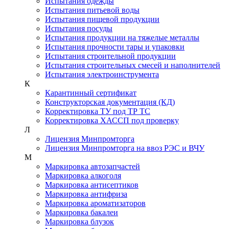
Испытания одежды
Испытания питьевой воды
Испытания пищевой продукции
Испытания посуды
Испытания продукции на тяжелые металлы
Испытания прочности тары и упаковки
Испытания строительной продукции
Испытания строительных смесей и наполнителей
Испытания электроинструмента
К
Карантинный сертификат
Конструкторская документация (КД)
Корректировка ТУ под ТР ТС
Корректировка ХАССП под проверку
Л
Лицензия Минпромторга
Лицензия Минпромторга на ввоз РЭС и ВЧУ
М
Маркировка автозапчастей
Маркировка алкоголя
Маркировка антисептиков
Маркировка антифриза
Маркировка ароматизаторов
Маркировка бакалеи
Маркировка блузок