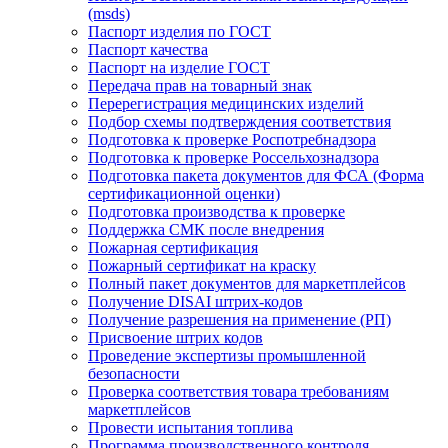
(msds)
Паспорт изделия по ГОСТ
Паспорт качества
Паспорт на изделие ГОСТ
Передача прав на товарный знак
Перерегистрация медицинских изделий
Подбор схемы подтверждения соответствия
Подготовка к проверке Роспотребнадзора
Подготовка к проверке Россельхознадзора
Подготовка пакета документов для ФСА (Форма
сертификационной оценки)
Подготовка производства к проверке
Поддержка СМК после внедрения
Пожарная сертификация
Пожарный сертификат на краску
Полный пакет документов для маркетплейсов
Получение DISAI штрих-кодов
Получение разрешения на применение (РП)
Присвоение штрих кодов
Проведение экспертизы промышленной
безопасности
Проверка соответствия товара требованиям
маркетплейсов
Провести испытания топлива
Программа производственного контроля