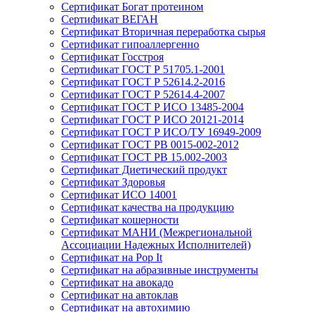
Сертификат Богат протеином
Сертификат ВЕГАН
Сертификат Вторичная переработка сырья
Сертификат гипоаллергенно
Сертификат Госстроя
Сертификат ГОСТ Р 51705.1-2001
Сертификат ГОСТ Р 52614.2-2016
Сертификат ГОСТ Р 52614.4-2007
Сертификат ГОСТ Р ИСО 13485-2004
Сертификат ГОСТ Р ИСО 20121-2014
Сертификат ГОСТ Р ИСО/ТУ 16949-2009
Сертификат ГОСТ РВ 0015-002-2012
Сертификат ГОСТ РВ 15.002-2003
Сертификат Диетический продукт
Сертификат Здоровья
Сертификат ИСО 14001
Сертификат качества на продукцию
Сертификат кошерности
Сертификат МАНИ (Межрегиональной
Ассоциации Надежных Исполнителей)
Сертификат на Pop It
Сертификат на абразивные инструменты
Сертификат на авокадо
Сертификат на автоклав
Сертификат на автохимию