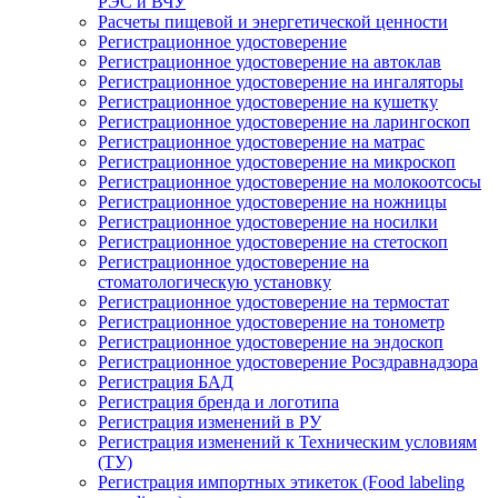
РЭС и ВЧУ
Расчеты пищевой и энергетической ценности
Регистрационное удостоверение
Регистрационное удостоверение на автоклав
Регистрационное удостоверение на ингаляторы
Регистрационное удостоверение на кушетку
Регистрационное удостоверение на ларингоскоп
Регистрационное удостоверение на матрас
Регистрационное удостоверение на микроскоп
Регистрационное удостоверение на молокоотсосы
Регистрационное удостоверение на ножницы
Регистрационное удостоверение на носилки
Регистрационное удостоверение на стетоскоп
Регистрационное удостоверение на
стоматологическую установку
Регистрационное удостоверение на термостат
Регистрационное удостоверение на тонометр
Регистрационное удостоверение на эндоскоп
Регистрационное удостоверение Росздравнадзора
Регистрация БАД
Регистрация бренда и логотипа
Регистрация изменений в РУ
Регистрация изменений к Техническим условиям
(ТУ)
Регистрация импортных этикеток (Food labeling