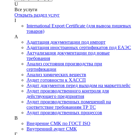
U
Все услуги
Открыть раздел услуг
I
International Export Certificate (для вывоза пищевых
товаров)
А
Адаптация документации под импорт
Адаптация иностранных сертификатов под ЕАЭС
Актуализация документации под новые
требования
Анализ состояния производства при
сертификации
Анализ химических веществ
Аудит готовности к ХАССП
Аудит документов перед выходом на маркетплейс
Аудит производственного контроля для
действующего предприятия
Аудит производственных помещений на
соответствие требованиям ТР ТС
Аудит производственных процессов
В
Внедрение СМК по ГОСТ ISO
Внутренний аудит СМК
Г