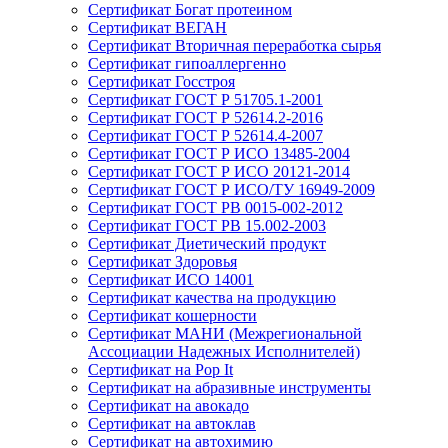
Сертификат Богат протеином
Сертификат ВЕГАН
Сертификат Вторичная переработка сырья
Сертификат гипоаллергенно
Сертификат Госстроя
Сертификат ГОСТ Р 51705.1-2001
Сертификат ГОСТ Р 52614.2-2016
Сертификат ГОСТ Р 52614.4-2007
Сертификат ГОСТ Р ИСО 13485-2004
Сертификат ГОСТ Р ИСО 20121-2014
Сертификат ГОСТ Р ИСО/ТУ 16949-2009
Сертификат ГОСТ РВ 0015-002-2012
Сертификат ГОСТ РВ 15.002-2003
Сертификат Диетический продукт
Сертификат Здоровья
Сертификат ИСО 14001
Сертификат качества на продукцию
Сертификат кошерности
Сертификат МАНИ (Межрегиональной
Ассоциации Надежных Исполнителей)
Сертификат на Pop It
Сертификат на абразивные инструменты
Сертификат на авокадо
Сертификат на автоклав
Сертификат на автохимию