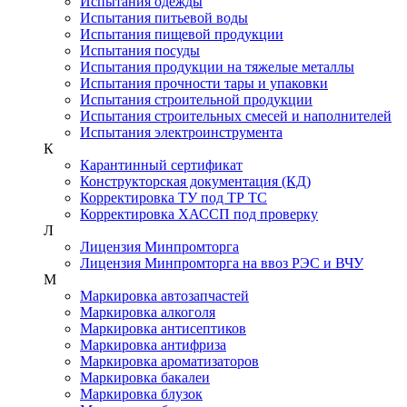
Испытания одежды
Испытания питьевой воды
Испытания пищевой продукции
Испытания посуды
Испытания продукции на тяжелые металлы
Испытания прочности тары и упаковки
Испытания строительной продукции
Испытания строительных смесей и наполнителей
Испытания электроинструмента
К
Карантинный сертификат
Конструкторская документация (КД)
Корректировка ТУ под ТР ТС
Корректировка ХАССП под проверку
Л
Лицензия Минпромторга
Лицензия Минпромторга на ввоз РЭС и ВЧУ
М
Маркировка автозапчастей
Маркировка алкоголя
Маркировка антисептиков
Маркировка антифриза
Маркировка ароматизаторов
Маркировка бакалеи
Маркировка блузок