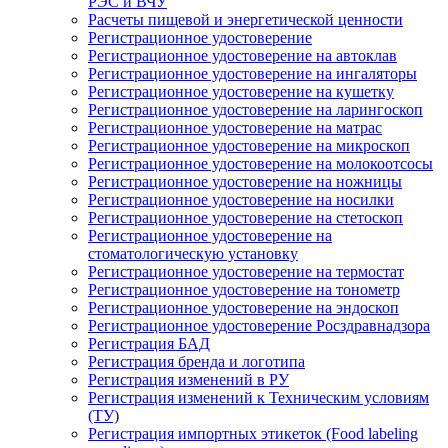
РЭС и ВЧУ
Расчеты пищевой и энергетической ценности
Регистрационное удостоверение
Регистрационное удостоверение на автоклав
Регистрационное удостоверение на ингаляторы
Регистрационное удостоверение на кушетку
Регистрационное удостоверение на ларингоскоп
Регистрационное удостоверение на матрас
Регистрационное удостоверение на микроскоп
Регистрационное удостоверение на молокоотсосы
Регистрационное удостоверение на ножницы
Регистрационное удостоверение на носилки
Регистрационное удостоверение на стетоскоп
Регистрационное удостоверение на
стоматологическую установку
Регистрационное удостоверение на термостат
Регистрационное удостоверение на тонометр
Регистрационное удостоверение на эндоскоп
Регистрационное удостоверение Росздравнадзора
Регистрация БАД
Регистрация бренда и логотипа
Регистрация изменений в РУ
Регистрация изменений к Техническим условиям
(ТУ)
Регистрация импортных этикеток (Food labeling