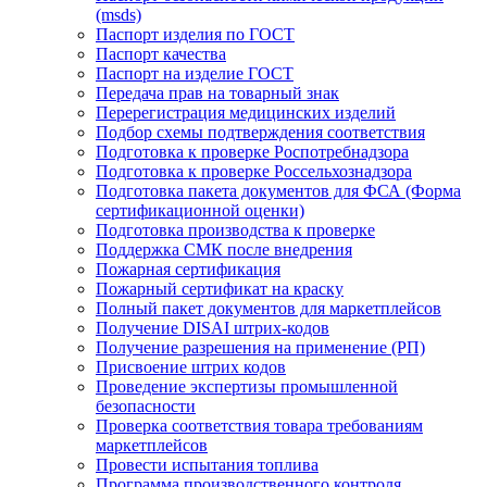
(msds)
Паспорт изделия по ГОСТ
Паспорт качества
Паспорт на изделие ГОСТ
Передача прав на товарный знак
Перерегистрация медицинских изделий
Подбор схемы подтверждения соответствия
Подготовка к проверке Роспотребнадзора
Подготовка к проверке Россельхознадзора
Подготовка пакета документов для ФСА (Форма
сертификационной оценки)
Подготовка производства к проверке
Поддержка СМК после внедрения
Пожарная сертификация
Пожарный сертификат на краску
Полный пакет документов для маркетплейсов
Получение DISAI штрих-кодов
Получение разрешения на применение (РП)
Присвоение штрих кодов
Проведение экспертизы промышленной
безопасности
Проверка соответствия товара требованиям
маркетплейсов
Провести испытания топлива
Программа производственного контроля