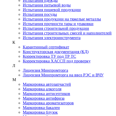
Испытания одежды
Испытания питьевой воды
Испытания пищевой продукции
Испытания посуды
Испытания продукции на тяжелые металлы
Испытания прочности тары и упаковки
Испытания строительной продукции
Испытания строительных смесей и наполнителей
Испытания электроинструмента
К
Карантинный сертификат
Конструкторская документация (КД)
Корректировка ТУ под ТР ТС
Корректировка ХАССП под проверку
Л
Лицензия Минпромторга
Лицензия Минпромторга на ввоз РЭС и ВЧУ
М
Маркировка автозапчастей
Маркировка алкоголя
Маркировка антисептиков
Маркировка антифриза
Маркировка ароматизаторов
Маркировка бакалеи
Маркировка блузок