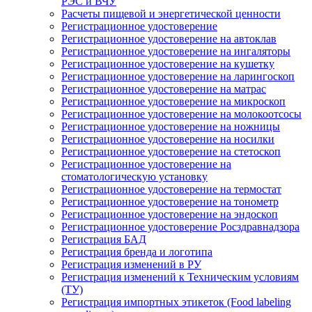
РЭС и ВЧУ
Расчеты пищевой и энергетической ценности
Регистрационное удостоверение
Регистрационное удостоверение на автоклав
Регистрационное удостоверение на ингаляторы
Регистрационное удостоверение на кушетку
Регистрационное удостоверение на ларингоскоп
Регистрационное удостоверение на матрас
Регистрационное удостоверение на микроскоп
Регистрационное удостоверение на молокоотсосы
Регистрационное удостоверение на ножницы
Регистрационное удостоверение на носилки
Регистрационное удостоверение на стетоскоп
Регистрационное удостоверение на
стоматологическую установку
Регистрационное удостоверение на термостат
Регистрационное удостоверение на тонометр
Регистрационное удостоверение на эндоскоп
Регистрационное удостоверение Росздравнадзора
Регистрация БАД
Регистрация бренда и логотипа
Регистрация изменений в РУ
Регистрация изменений к Техническим условиям
(ТУ)
Регистрация импортных этикеток (Food labeling