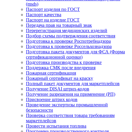
(msds)
Паспорт изделия по ГОСТ
Паспорт качества
Паспорт на изделие ГОСТ
Передача прав на товарный знак
Перерегистрация медицинских изделий
Подбор схемы подтверждения соответствия
Подготовка к проверке Роспотребнадзора
Подготовка к проверке Россельхознадзора
Подготовка пакета документов для ФСА (Форма
сертификационной оценки)
Подготовка производства к проверке
Поддержка СМК после внедрения
Пожарная сертификация
Пожарный сертификат на краску
Полный пакет документов для маркетплейсов
Получение DISAI штрих-кодов
Получение разрешения на применение (РП)
Присвоение штрих кодов
Проведение экспертизы промышленной
безопасности
Проверка соответствия товара требованиям
маркетплейсов
Провести испытания топлива
Программа производственного контроля