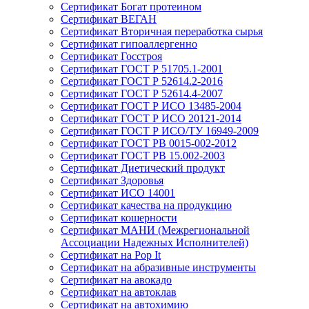
Сертификат Богат протеином
Сертификат ВЕГАН
Сертификат Вторичная переработка сырья
Сертификат гипоаллергенно
Сертификат Госстроя
Сертификат ГОСТ Р 51705.1-2001
Сертификат ГОСТ Р 52614.2-2016
Сертификат ГОСТ Р 52614.4-2007
Сертификат ГОСТ Р ИСО 13485-2004
Сертификат ГОСТ Р ИСО 20121-2014
Сертификат ГОСТ Р ИСО/ТУ 16949-2009
Сертификат ГОСТ РВ 0015-002-2012
Сертификат ГОСТ РВ 15.002-2003
Сертификат Диетический продукт
Сертификат Здоровья
Сертификат ИСО 14001
Сертификат качества на продукцию
Сертификат кошерности
Сертификат МАНИ (Межрегиональной
Ассоциации Надежных Исполнителей)
Сертификат на Pop It
Сертификат на абразивные инструменты
Сертификат на авокадо
Сертификат на автоклав
Сертификат на автохимию