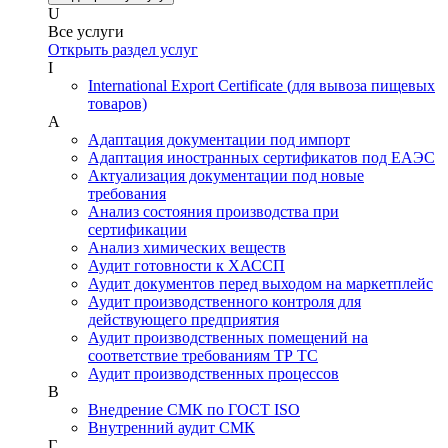
U
Все услуги
Открыть раздел услуг
I
International Export Certificate (для вывоза пищевых
товаров)
А
Адаптация документации под импорт
Адаптация иностранных сертификатов под ЕАЭС
Актуализация документации под новые
требования
Анализ состояния производства при
сертификации
Анализ химических веществ
Аудит готовности к ХАССП
Аудит документов перед выходом на маркетплейс
Аудит производственного контроля для
действующего предприятия
Аудит производственных помещений на
соответствие требованиям ТР ТС
Аудит производственных процессов
В
Внедрение СМК по ГОСТ ISO
Внутренний аудит СМК
Г