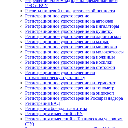
Разрешение Роскомнадзора на временный ввоз
РЭС и ВЧУ
Расчеты пищевой и энергетической ценности
Регистрационное удостоверение
Регистрационное удостоверение на автоклав
Регистрационное удостоверение на ингаляторы
Регистрационное удостоверение на кушетку
Регистрационное удостоверение на ларингоскоп
Регистрационное удостоверение на матрас
Регистрационное удостоверение на микроскоп
Регистрационное удостоверение на молокоотсосы
Регистрационное удостоверение на ножницы
Регистрационное удостоверение на носилки
Регистрационное удостоверение на стетоскоп
Регистрационное удостоверение на
стоматологическую установку
Регистрационное удостоверение на термостат
Регистрационное удостоверение на тонометр
Регистрационное удостоверение на эндоскоп
Регистрационное удостоверение Росздравнадзора
Регистрация БАД
Регистрация бренда и логотипа
Регистрация изменений в РУ
Регистрация изменений к Техническим условиям
(ТУ)