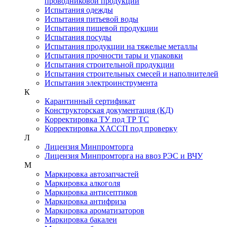
проводниковой продукции
Испытания одежды
Испытания питьевой воды
Испытания пищевой продукции
Испытания посуды
Испытания продукции на тяжелые металлы
Испытания прочности тары и упаковки
Испытания строительной продукции
Испытания строительных смесей и наполнителей
Испытания электроинструмента
К
Карантинный сертификат
Конструкторская документация (КД)
Корректировка ТУ под ТР ТС
Корректировка ХАССП под проверку
Л
Лицензия Минпромторга
Лицензия Минпромторга на ввоз РЭС и ВЧУ
М
Маркировка автозапчастей
Маркировка алкоголя
Маркировка антисептиков
Маркировка антифриза
Маркировка ароматизаторов
Маркировка бакалеи