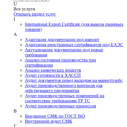
U
Все услуги
Открыть раздел услуг
I
International Export Certificate (для вывоза пищевых
товаров)
А
Адаптация документации под импорт
Адаптация иностранных сертификатов под ЕАЭС
Актуализация документации под новые
требования
Анализ состояния производства при
сертификации
Анализ химических веществ
Аудит готовности к ХАССП
Аудит документов перед выходом на маркетплейс
Аудит производственного контроля для
действующего предприятия
Аудит производственных помещений на
соответствие требованиям ТР ТС
Аудит производственных процессов
В
Внедрение СМК по ГОСТ ISO
Внутренний аудит СМК
Г