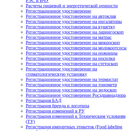
РЭС и ВЧУ
Расчеты пищевой и энергетической ценности
Регистрационное удостоверение
Регистрационное удостоверение на автоклав
Регистрационное удостоверение на ингаляторы
Регистрационное удостоверение на кушетку
Регистрационное удостоверение на ларингоскоп
Регистрационное удостоверение на матрас
Регистрационное удостоверение на микроскоп
Регистрационное удостоверение на молокоотсосы
Регистрационное удостоверение на ножницы
Регистрационное удостоверение на носилки
Регистрационное удостоверение на стетоскоп
Регистрационное удостоверение на
стоматологическую установку
Регистрационное удостоверение на термостат
Регистрационное удостоверение на тонометр
Регистрационное удостоверение на эндоскоп
Регистрационное удостоверение Росздравнадзора
Регистрация БАД
Регистрация бренда и логотипа
Регистрация изменений в РУ
Регистрация изменений к Техническим условиям
(ТУ)
Регистрация импортных этикеток (Food labeling