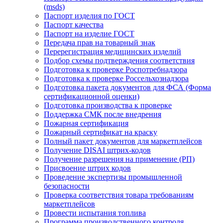
(msds)
Паспорт изделия по ГОСТ
Паспорт качества
Паспорт на изделие ГОСТ
Передача прав на товарный знак
Перерегистрация медицинских изделий
Подбор схемы подтверждения соответствия
Подготовка к проверке Роспотребнадзора
Подготовка к проверке Россельхознадзора
Подготовка пакета документов для ФСА (Форма
сертификационной оценки)
Подготовка производства к проверке
Поддержка СМК после внедрения
Пожарная сертификация
Пожарный сертификат на краску
Полный пакет документов для маркетплейсов
Получение DISAI штрих-кодов
Получение разрешения на применение (РП)
Присвоение штрих кодов
Проведение экспертизы промышленной
безопасности
Проверка соответствия товара требованиям
маркетплейсов
Провести испытания топлива
Программа производственного контроля