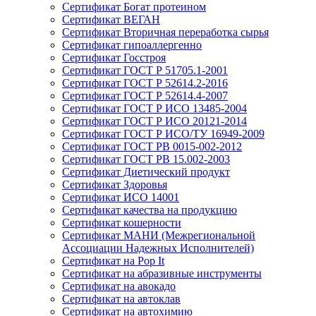
Сертификат Богат протеином
Сертификат ВЕГАН
Сертификат Вторичная переработка сырья
Сертификат гипоаллергенно
Сертификат Госстроя
Сертификат ГОСТ Р 51705.1-2001
Сертификат ГОСТ Р 52614.2-2016
Сертификат ГОСТ Р 52614.4-2007
Сертификат ГОСТ Р ИСО 13485-2004
Сертификат ГОСТ Р ИСО 20121-2014
Сертификат ГОСТ Р ИСО/ТУ 16949-2009
Сертификат ГОСТ РВ 0015-002-2012
Сертификат ГОСТ РВ 15.002-2003
Сертификат Диетический продукт
Сертификат Здоровья
Сертификат ИСО 14001
Сертификат качества на продукцию
Сертификат кошерности
Сертификат МАНИ (Межрегиональной
Ассоциации Надежных Исполнителей)
Сертификат на Pop It
Сертификат на абразивные инструменты
Сертификат на авокадо
Сертификат на автоклав
Сертификат на автохимию