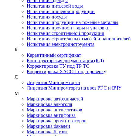
Испытания одежды
Испытания питьевой воды
Испытания пищевой продукции
Испытания посуды
Испытания продукции на тяжелые металлы
Испытания прочности тары и упаковки
Испытания строительной продукции
Испытания строительных смесей и наполнителей
Испытания электроинструмента
К
Карантинный сертификат
Конструкторская документация (КД)
Корректировка ТУ под ТР ТС
Корректировка ХАССП под проверку
Л
Лицензия Минпромторга
Лицензия Минпромторга на ввоз РЭС и ВЧУ
М
Маркировка автозапчастей
Маркировка алкоголя
Маркировка антисептиков
Маркировка антифриза
Маркировка ароматизаторов
Маркировка бакалеи
Маркировка блузок