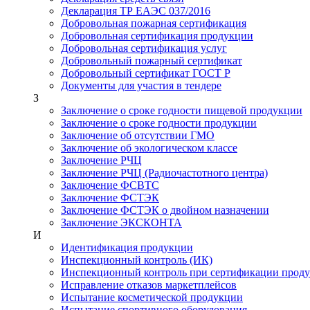
Декларация ТР ЕАЭС 037/2016
Добровольная пожарная сертификация
Добровольная сертификация продукции
Добровольная сертификация услуг
Добровольный пожарный сертификат
Добровольный сертификат ГОСТ Р
Документы для участия в тендере
З
Заключение о сроке годности пищевой продукции
Заключение о сроке годности продукции
Заключение об отсутствии ГМО
Заключение об экологическом классе
Заключение РЧЦ
Заключение РЧЦ (Радиочастотного центра)
Заключение ФСВТС
Заключение ФСТЭК
Заключение ФСТЭК о двойном назначении
Заключение ЭКСКОНТА
И
Идентификация продукции
Инспекционный контроль (ИК)
Инспекционный контроль при сертификации прод
Исправление отказов маркетплейсов
Испытание косметической продукции
Испытание спортивного оборудования