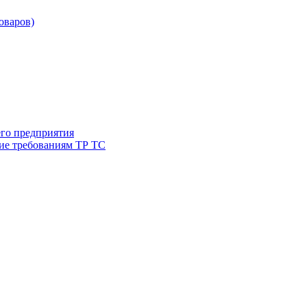
товаров)
его предприятия
ие требованиям ТР ТС