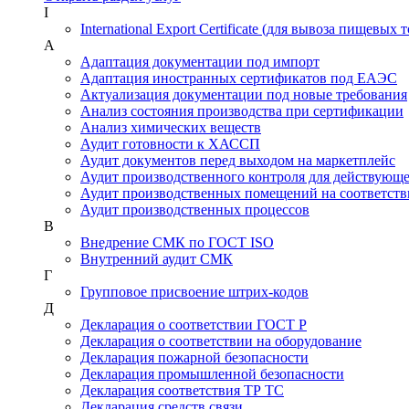
I
International Export Certificate (для вывоза пищевых 
А
Адаптация документации под импорт
Адаптация иностранных сертификатов под ЕАЭС
Актуализация документации под новые требования
Анализ состояния производства при сертификации
Анализ химических веществ
Аудит готовности к ХАССП
Аудит документов перед выходом на маркетплейс
Аудит производственного контроля для действующ
Аудит производственных помещений на соответств
Аудит производственных процессов
В
Внедрение СМК по ГОСТ ISO
Внутренний аудит СМК
Г
Групповое присвоение штрих-кодов
Д
Декларация о соответствии ГОСТ Р
Декларация о соответствии на оборудование
Декларация пожарной безопасности
Декларация промышленной безопасности
Декларация соответствия ТР ТС
Декларация средств связи