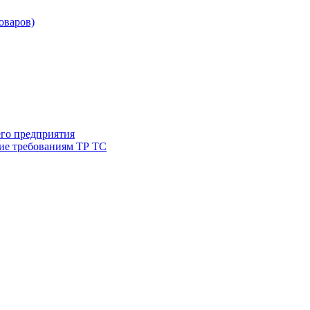
товаров)
его предприятия
ие требованиям ТР ТС