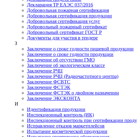
Декларация ТР ЕАЭС 037/2016
Добровольная пожарная сертификация
Добровольная сертификация продукции
Добровольная сертификация услуг
Добровольный пожарный сертификат
Добровольный сертификат ГОСТ Р
Документы для участия в тендере
З
Заключение о сроке годности пищевой продукции
Заключение о сроке годности продукции
Заключение об отсутствии ГМО
Заключение об экологическом классе
Заключение РЧЦ
Заключение РЧЦ (Радиочастотного центра)
Заключение ФСВТС
Заключение ФСТЭК
Заключение ФСТЭК о двойном назначении
Заключение ЭКСКОНТА
И
Идентификация продукции
Инспекционный контроль (ИК)
Инспекционный контроль при сертификации прод
Исправление отказов маркетплейсов
Испытание косметической продукции
Испытание спортивного оборудования