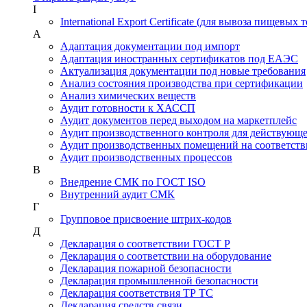
I
International Export Certificate (для вывоза пищевых 
А
Адаптация документации под импорт
Адаптация иностранных сертификатов под ЕАЭС
Актуализация документации под новые требования
Анализ состояния производства при сертификации
Анализ химических веществ
Аудит готовности к ХАССП
Аудит документов перед выходом на маркетплейс
Аудит производственного контроля для действующ
Аудит производственных помещений на соответств
Аудит производственных процессов
В
Внедрение СМК по ГОСТ ISO
Внутренний аудит СМК
Г
Групповое присвоение штрих-кодов
Д
Декларация о соответствии ГОСТ Р
Декларация о соответствии на оборудование
Декларация пожарной безопасности
Декларация промышленной безопасности
Декларация соответствия ТР ТС
Декларация средств связи