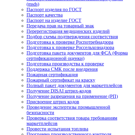
(msds)
Паспорт изделия по ГОСТ
Паспорт качества
Паспорт на изделие ГОСТ
Передача прав на товарный знак
Перерегистрация медицинских изделий
Подбор схемы подтверждения соответствия
Подготовка к проверке Роспотребнадзора
Подготовка к проверке Россельхознадзора
Подготовка пакета документов для ФСА (Форма
сертификационной оценки)
Подготовка производства к проверке
Поддержка СМК после внедрения
Пожарная сертификация
Пожарный сертификат на краску
Полный пакет документов для маркетплейсов
Получение DISAI штрих-кодов
Получение разрешения на применение (РП)
Присвоение штрих кодов
Проведение экспертизы промышленной
безопасности
Проверка соответствия товара требованиям
маркетплейсов
Провести испытания топлива
Программа производственного контроля