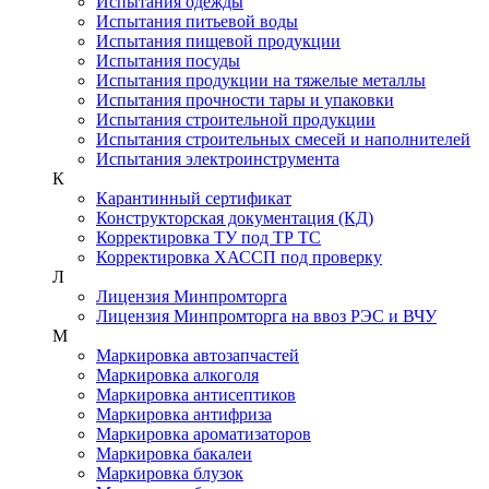
Испытания одежды
Испытания питьевой воды
Испытания пищевой продукции
Испытания посуды
Испытания продукции на тяжелые металлы
Испытания прочности тары и упаковки
Испытания строительной продукции
Испытания строительных смесей и наполнителей
Испытания электроинструмента
К
Карантинный сертификат
Конструкторская документация (КД)
Корректировка ТУ под ТР ТС
Корректировка ХАССП под проверку
Л
Лицензия Минпромторга
Лицензия Минпромторга на ввоз РЭС и ВЧУ
М
Маркировка автозапчастей
Маркировка алкоголя
Маркировка антисептиков
Маркировка антифриза
Маркировка ароматизаторов
Маркировка бакалеи
Маркировка блузок