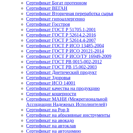
Сертификат Богат протеином
Сертификат ВЕГАН
Сертификат Вторичная переработка сырья
Сертификат гипоаллергенно
Сертификат Госстроя
Сертификат ГОСТ Р 51705.1-2001
Сертификат ГОСТ Р 52614.2-2016
Сертификат ГОСТ Р 52614.4-2007
Сертификат ГОСТ Р ИСО 13485-2004
Сертификат ГОСТ Р ИСО 20121-2014
Сертификат ГОСТ Р ИСО/ТУ 16949-2009
Сертификат ГОСТ РВ 0015-002-2012
Сертификат ГОСТ РВ 15.002-2003
Сертификат Диетический продукт
Сертификат Здоровья
Сертификат ИСО 14001
Сертификат качества на продукцию
Сертификат кошерности
Сертификат МАНИ (Межрегиональной
Ассоциации Надежных Исполнителей)
Сертификат на Pop It
Сертификат на абразивные инструменты
Сертификат на авокадо
Сертификат на автоклав
Сертификат на автохимию