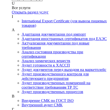
U
Все услуги
Открыть раздел услуг
I
International Export Certificate (для вывоза пищевых
товаров)
А
Адаптация документации под импорт
Адаптация иностранных сертификатов под ЕАЭС
Актуализация документации под новые
требования
Анализ состояния производства при
сертификации
Анализ химических веществ
Аудит готовности к ХАССП
Аудит документов перед выходом на маркетплейс
Аудит производственного контроля для
действующего предприятия
Аудит производственных помещений на
соответствие требованиям ТР ТС
Аудит производственных процессов
В
Внедрение СМК по ГОСТ ISO
Внутренний аудит СМК
Г