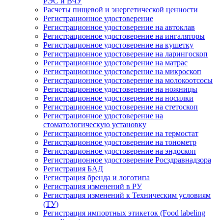
РЭС и ВЧУ
Расчеты пищевой и энергетической ценности
Регистрационное удостоверение
Регистрационное удостоверение на автоклав
Регистрационное удостоверение на ингаляторы
Регистрационное удостоверение на кушетку
Регистрационное удостоверение на ларингоскоп
Регистрационное удостоверение на матрас
Регистрационное удостоверение на микроскоп
Регистрационное удостоверение на молокоотсосы
Регистрационное удостоверение на ножницы
Регистрационное удостоверение на носилки
Регистрационное удостоверение на стетоскоп
Регистрационное удостоверение на
стоматологическую установку
Регистрационное удостоверение на термостат
Регистрационное удостоверение на тонометр
Регистрационное удостоверение на эндоскоп
Регистрационное удостоверение Росздравнадзора
Регистрация БАД
Регистрация бренда и логотипа
Регистрация изменений в РУ
Регистрация изменений к Техническим условиям
(ТУ)
Регистрация импортных этикеток (Food labeling