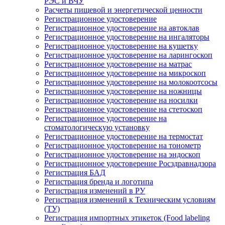
РЭС и ВЧУ
Расчеты пищевой и энергетической ценности
Регистрационное удостоверение
Регистрационное удостоверение на автоклав
Регистрационное удостоверение на ингаляторы
Регистрационное удостоверение на кушетку
Регистрационное удостоверение на ларингоскоп
Регистрационное удостоверение на матрас
Регистрационное удостоверение на микроскоп
Регистрационное удостоверение на молокоотсосы
Регистрационное удостоверение на ножницы
Регистрационное удостоверение на носилки
Регистрационное удостоверение на стетоскоп
Регистрационное удостоверение на
стоматологическую установку
Регистрационное удостоверение на термостат
Регистрационное удостоверение на тонометр
Регистрационное удостоверение на эндоскоп
Регистрационное удостоверение Росздравнадзора
Регистрация БАД
Регистрация бренда и логотипа
Регистрация изменений в РУ
Регистрация изменений к Техническим условиям
(ТУ)
Регистрация импортных этикеток (Food labeling