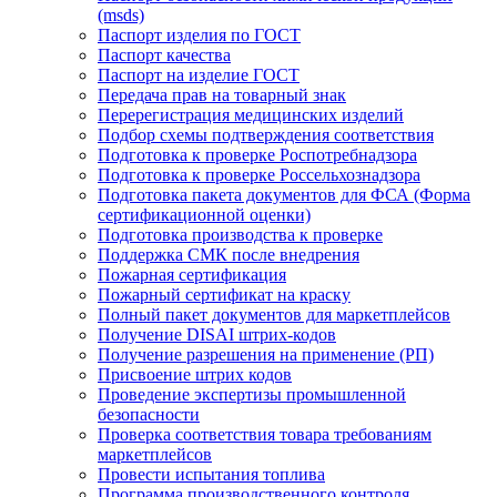
(msds)
Паспорт изделия по ГОСТ
Паспорт качества
Паспорт на изделие ГОСТ
Передача прав на товарный знак
Перерегистрация медицинских изделий
Подбор схемы подтверждения соответствия
Подготовка к проверке Роспотребнадзора
Подготовка к проверке Россельхознадзора
Подготовка пакета документов для ФСА (Форма
сертификационной оценки)
Подготовка производства к проверке
Поддержка СМК после внедрения
Пожарная сертификация
Пожарный сертификат на краску
Полный пакет документов для маркетплейсов
Получение DISAI штрих-кодов
Получение разрешения на применение (РП)
Присвоение штрих кодов
Проведение экспертизы промышленной
безопасности
Проверка соответствия товара требованиям
маркетплейсов
Провести испытания топлива
Программа производственного контроля