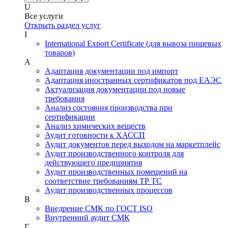
U
Все услуги
Открыть раздел услуг
I
International Export Certificate (для вывоза пищевых
товаров)
А
Адаптация документации под импорт
Адаптация иностранных сертификатов под ЕАЭС
Актуализация документации под новые
требования
Анализ состояния производства при
сертификации
Анализ химических веществ
Аудит готовности к ХАССП
Аудит документов перед выходом на маркетплейс
Аудит производственного контроля для
действующего предприятия
Аудит производственных помещений на
соответствие требованиям ТР ТС
Аудит производственных процессов
В
Внедрение СМК по ГОСТ ISO
Внутренний аудит СМК
Г