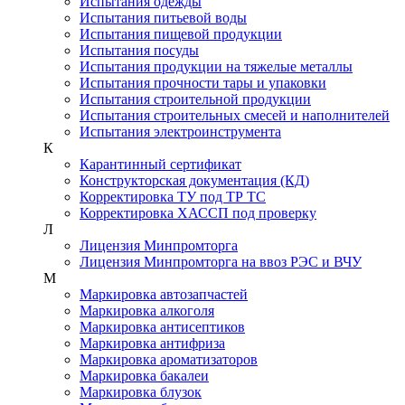
Испытания одежды
Испытания питьевой воды
Испытания пищевой продукции
Испытания посуды
Испытания продукции на тяжелые металлы
Испытания прочности тары и упаковки
Испытания строительной продукции
Испытания строительных смесей и наполнителей
Испытания электроинструмента
К
Карантинный сертификат
Конструкторская документация (КД)
Корректировка ТУ под ТР ТС
Корректировка ХАССП под проверку
Л
Лицензия Минпромторга
Лицензия Минпромторга на ввоз РЭС и ВЧУ
М
Маркировка автозапчастей
Маркировка алкоголя
Маркировка антисептиков
Маркировка антифриза
Маркировка ароматизаторов
Маркировка бакалеи
Маркировка блузок