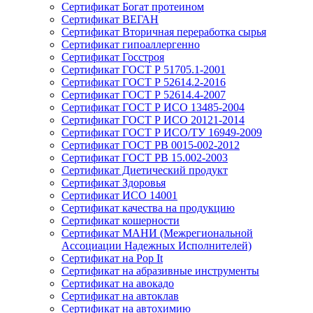
Сертификат Богат протеином
Сертификат ВЕГАН
Сертификат Вторичная переработка сырья
Сертификат гипоаллергенно
Сертификат Госстроя
Сертификат ГОСТ Р 51705.1-2001
Сертификат ГОСТ Р 52614.2-2016
Сертификат ГОСТ Р 52614.4-2007
Сертификат ГОСТ Р ИСО 13485-2004
Сертификат ГОСТ Р ИСО 20121-2014
Сертификат ГОСТ Р ИСО/ТУ 16949-2009
Сертификат ГОСТ РВ 0015-002-2012
Сертификат ГОСТ РВ 15.002-2003
Сертификат Диетический продукт
Сертификат Здоровья
Сертификат ИСО 14001
Сертификат качества на продукцию
Сертификат кошерности
Сертификат МАНИ (Межрегиональной
Ассоциации Надежных Исполнителей)
Сертификат на Pop It
Сертификат на абразивные инструменты
Сертификат на авокадо
Сертификат на автоклав
Сертификат на автохимию