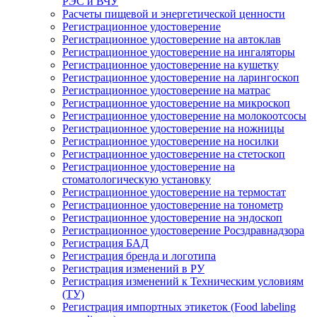
РЭС и ВЧУ
Расчеты пищевой и энергетической ценности
Регистрационное удостоверение
Регистрационное удостоверение на автоклав
Регистрационное удостоверение на ингаляторы
Регистрационное удостоверение на кушетку
Регистрационное удостоверение на ларингоскоп
Регистрационное удостоверение на матрас
Регистрационное удостоверение на микроскоп
Регистрационное удостоверение на молокоотсосы
Регистрационное удостоверение на ножницы
Регистрационное удостоверение на носилки
Регистрационное удостоверение на стетоскоп
Регистрационное удостоверение на
стоматологическую установку
Регистрационное удостоверение на термостат
Регистрационное удостоверение на тонометр
Регистрационное удостоверение на эндоскоп
Регистрационное удостоверение Росздравнадзора
Регистрация БАД
Регистрация бренда и логотипа
Регистрация изменений в РУ
Регистрация изменений к Техническим условиям
(ТУ)
Регистрация импортных этикеток (Food labeling