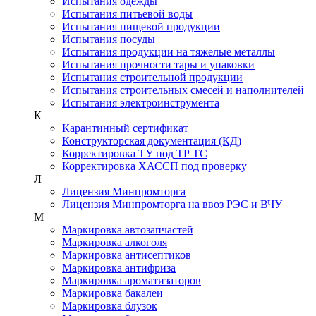
Испытания одежды
Испытания питьевой воды
Испытания пищевой продукции
Испытания посуды
Испытания продукции на тяжелые металлы
Испытания прочности тары и упаковки
Испытания строительной продукции
Испытания строительных смесей и наполнителей
Испытания электроинструмента
К
Карантинный сертификат
Конструкторская документация (КД)
Корректировка ТУ под ТР ТС
Корректировка ХАССП под проверку
Л
Лицензия Минпромторга
Лицензия Минпромторга на ввоз РЭС и ВЧУ
М
Маркировка автозапчастей
Маркировка алкоголя
Маркировка антисептиков
Маркировка антифриза
Маркировка ароматизаторов
Маркировка бакалеи
Маркировка блузок