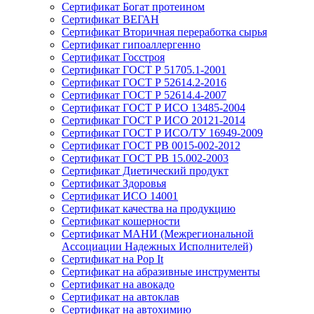
Сертификат Богат протеином
Сертификат ВЕГАН
Сертификат Вторичная переработка сырья
Сертификат гипоаллергенно
Сертификат Госстроя
Сертификат ГОСТ Р 51705.1-2001
Сертификат ГОСТ Р 52614.2-2016
Сертификат ГОСТ Р 52614.4-2007
Сертификат ГОСТ Р ИСО 13485-2004
Сертификат ГОСТ Р ИСО 20121-2014
Сертификат ГОСТ Р ИСО/ТУ 16949-2009
Сертификат ГОСТ РВ 0015-002-2012
Сертификат ГОСТ РВ 15.002-2003
Сертификат Диетический продукт
Сертификат Здоровья
Сертификат ИСО 14001
Сертификат качества на продукцию
Сертификат кошерности
Сертификат МАНИ (Межрегиональной
Ассоциации Надежных Исполнителей)
Сертификат на Pop It
Сертификат на абразивные инструменты
Сертификат на авокадо
Сертификат на автоклав
Сертификат на автохимию