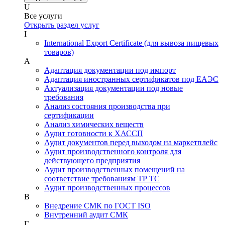
U
Все услуги
Открыть раздел услуг
I
International Export Certificate (для вывоза пищевых
товаров)
А
Адаптация документации под импорт
Адаптация иностранных сертификатов под ЕАЭС
Актуализация документации под новые
требования
Анализ состояния производства при
сертификации
Анализ химических веществ
Аудит готовности к ХАССП
Аудит документов перед выходом на маркетплейс
Аудит производственного контроля для
действующего предприятия
Аудит производственных помещений на
соответствие требованиям ТР ТС
Аудит производственных процессов
В
Внедрение СМК по ГОСТ ISO
Внутренний аудит СМК
Г