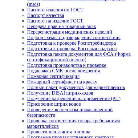
(msds)
Паспорт изделия по ГОСТ
Паспорт качества
Паспорт на изделие ГОСТ
Передача прав на товарный знак
Перерегистрация медицинских изделий
Подбор схемы подтверждения соответствия
Подготовка к проверке Роспотребнадзора
Подготовка к проверке Россельхознадзора
Подготовка пакета документов для ФСА (Форма
сертификационной оценки)
Подготовка производства к проверке
Поддержка СМК после внедрения
Пожарная сертификация
Пожарный сертификат на краску
Полный пакет документов для маркетплейсов
Получение DISAI штрих-кодов
Получение разрешения на применение (РП)
Присвоение штрих кодов
Проведение экспертизы промышленной
безопасности
Проверка соответствия товара требованиям
маркетплейсов
Провести испытания топлива
Программа производственного контроля