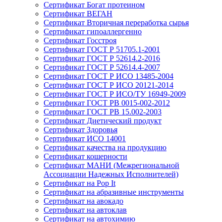
Сертификат Богат протеином
Сертификат ВЕГАН
Сертификат Вторичная переработка сырья
Сертификат гипоаллергенно
Сертификат Госстроя
Сертификат ГОСТ Р 51705.1-2001
Сертификат ГОСТ Р 52614.2-2016
Сертификат ГОСТ Р 52614.4-2007
Сертификат ГОСТ Р ИСО 13485-2004
Сертификат ГОСТ Р ИСО 20121-2014
Сертификат ГОСТ Р ИСО/ТУ 16949-2009
Сертификат ГОСТ РВ 0015-002-2012
Сертификат ГОСТ РВ 15.002-2003
Сертификат Диетический продукт
Сертификат Здоровья
Сертификат ИСО 14001
Сертификат качества на продукцию
Сертификат кошерности
Сертификат МАНИ (Межрегиональной
Ассоциации Надежных Исполнителей)
Сертификат на Pop It
Сертификат на абразивные инструменты
Сертификат на авокадо
Сертификат на автоклав
Сертификат на автохимию