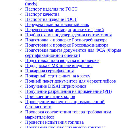
(msds)
Паспорт изделия по ГОСТ
Паспорт качества
Паспорт на изделие ГОСТ
Передача прав на товарный знак
Перерегистрация медицинских изделий
Подбор схемы подтверждения соответствия
Подготовка к проверке Роспотребнадзора
Подготовка к проверке Россельхознадзора
Подготовка пакета документов для ФСА (Форма
сертификационной оценки)
Подготовка производства к проверке
Поддержка СМК после внедрения
Пожарная сертификация
Пожарный сертификат на краску
Полный пакет документов для маркетплейсов
Получение DISAI штрих-кодов
Получение разрешения на применение (РП)
Присвоение штрих кодов
Проведение экспертизы промышленной
безопасности
Проверка соответствия товара требованиям
маркетплейсов
Провести испытания топлива
Программа производственного контроля