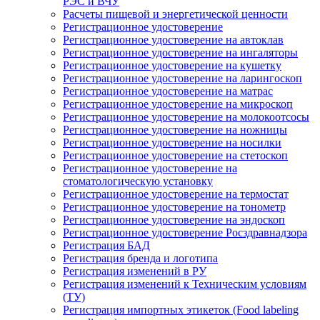
РЭС и ВЧУ
Расчеты пищевой и энергетической ценности
Регистрационное удостоверение
Регистрационное удостоверение на автоклав
Регистрационное удостоверение на ингаляторы
Регистрационное удостоверение на кушетку
Регистрационное удостоверение на ларингоскоп
Регистрационное удостоверение на матрас
Регистрационное удостоверение на микроскоп
Регистрационное удостоверение на молокоотсосы
Регистрационное удостоверение на ножницы
Регистрационное удостоверение на носилки
Регистрационное удостоверение на стетоскоп
Регистрационное удостоверение на
стоматологическую установку
Регистрационное удостоверение на термостат
Регистрационное удостоверение на тонометр
Регистрационное удостоверение на эндоскоп
Регистрационное удостоверение Росздравнадзора
Регистрация БАД
Регистрация бренда и логотипа
Регистрация изменений в РУ
Регистрация изменений к Техническим условиям
(ТУ)
Регистрация импортных этикеток (Food labeling