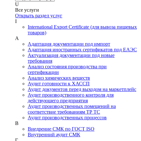
U
Все услуги
Открыть раздел услуг
I
International Export Certificate (для вывоза пищевых
товаров)
А
Адаптация документации под импорт
Адаптация иностранных сертификатов под ЕАЭС
Актуализация документации под новые
требования
Анализ состояния производства при
сертификации
Анализ химических веществ
Аудит готовности к ХАССП
Аудит документов перед выходом на маркетплейс
Аудит производственного контроля для
действующего предприятия
Аудит производственных помещений на
соответствие требованиям ТР ТС
Аудит производственных процессов
В
Внедрение СМК по ГОСТ ISO
Внутренний аудит СМК
Г