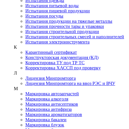
Испытания одежды
Испытания питьевой воды
Испытания пищевой продукции
Испытания посуды
Испытания продукции на тяжелые металлы
Испытания прочности тары и упаковки
Испытания строительной продукции
Испытания строительных смесей и наполнителей
Испытания электроинструмента
К
Карантинный сертификат
Конструкторская документация (КД)
Корректировка ТУ под ТР ТС
Корректировка ХАССП под проверку
Л
Лицензия Минпромторга
Лицензия Минпромторга на ввоз РЭС и ВЧУ
М
Маркировка автозапчастей
Маркировка алкоголя
Маркировка антисептиков
Маркировка антифриза
Маркировка ароматизаторов
Маркировка бакалеи
Маркировка блузок