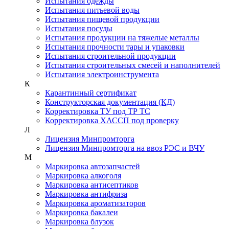
Испытания одежды
Испытания питьевой воды
Испытания пищевой продукции
Испытания посуды
Испытания продукции на тяжелые металлы
Испытания прочности тары и упаковки
Испытания строительной продукции
Испытания строительных смесей и наполнителей
Испытания электроинструмента
К
Карантинный сертификат
Конструкторская документация (КД)
Корректировка ТУ под ТР ТС
Корректировка ХАССП под проверку
Л
Лицензия Минпромторга
Лицензия Минпромторга на ввоз РЭС и ВЧУ
М
Маркировка автозапчастей
Маркировка алкоголя
Маркировка антисептиков
Маркировка антифриза
Маркировка ароматизаторов
Маркировка бакалеи
Маркировка блузок