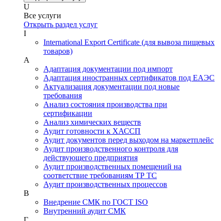
U
Все услуги
Открыть раздел услуг
I
International Export Certificate (для вывоза пищевых
товаров)
А
Адаптация документации под импорт
Адаптация иностранных сертификатов под ЕАЭС
Актуализация документации под новые
требования
Анализ состояния производства при
сертификации
Анализ химических веществ
Аудит готовности к ХАССП
Аудит документов перед выходом на маркетплейс
Аудит производственного контроля для
действующего предприятия
Аудит производственных помещений на
соответствие требованиям ТР ТС
Аудит производственных процессов
В
Внедрение СМК по ГОСТ ISO
Внутренний аудит СМК
Г