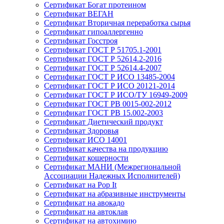
Сертификат Богат протеином
Сертификат ВЕГАН
Сертификат Вторичная переработка сырья
Сертификат гипоаллергенно
Сертификат Госстроя
Сертификат ГОСТ Р 51705.1-2001
Сертификат ГОСТ Р 52614.2-2016
Сертификат ГОСТ Р 52614.4-2007
Сертификат ГОСТ Р ИСО 13485-2004
Сертификат ГОСТ Р ИСО 20121-2014
Сертификат ГОСТ Р ИСО/ТУ 16949-2009
Сертификат ГОСТ РВ 0015-002-2012
Сертификат ГОСТ РВ 15.002-2003
Сертификат Диетический продукт
Сертификат Здоровья
Сертификат ИСО 14001
Сертификат качества на продукцию
Сертификат кошерности
Сертификат МАНИ (Межрегиональной
Ассоциации Надежных Исполнителей)
Сертификат на Pop It
Сертификат на абразивные инструменты
Сертификат на авокадо
Сертификат на автоклав
Сертификат на автохимию