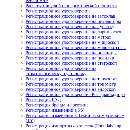
РЭС и ВЧУ
Расчеты пищевой и энергетической ценности
Регистрационное удостоверение
Регистрационное удостоверение на автоклав
Регистрационное удостоверение на ингаляторы
Регистрационное удостоверение на кушетку
Регистрационное удостоверение на ларингоскоп
Регистрационное удостоверение на матрас
Регистрационное удостоверение на микроскоп
Регистрационное удостоверение на молокоотсосы
Регистрационное удостоверение на ножницы
Регистрационное удостоверение на носилки
Регистрационное удостоверение на стетоскоп
Регистрационное удостоверение на
стоматологическую установку
Регистрационное удостоверение на термостат
Регистрационное удостоверение на тонометр
Регистрационное удостоверение на эндоскоп
Регистрационное удостоверение Росздравнадзора
Регистрация БАД
Регистрация бренда и логотипа
Регистрация изменений в РУ
Регистрация изменений к Техническим условиям
(ТУ)
Регистрация импортных этикеток (Food labeling