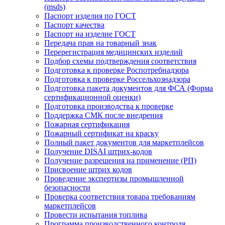
(msds)
Паспорт изделия по ГОСТ
Паспорт качества
Паспорт на изделие ГОСТ
Передача прав на товарный знак
Перерегистрация медицинских изделий
Подбор схемы подтверждения соответствия
Подготовка к проверке Роспотребнадзора
Подготовка к проверке Россельхознадзора
Подготовка пакета документов для ФСА (Форма
сертификационной оценки)
Подготовка производства к проверке
Поддержка СМК после внедрения
Пожарная сертификация
Пожарный сертификат на краску
Полный пакет документов для маркетплейсов
Получение DISAI штрих-кодов
Получение разрешения на применение (РП)
Присвоение штрих кодов
Проведение экспертизы промышленной
безопасности
Проверка соответствия товара требованиям
маркетплейсов
Провести испытания топлива
Программа производственного контроля